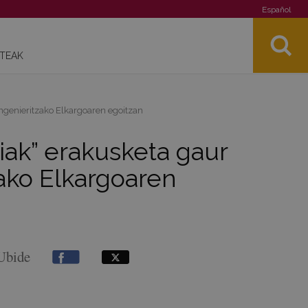
Español
STEAK
Ingenieritzako Elkargoaren egoitzan
iak” erakusketa gaur
zako Elkargoaren
 Ubide