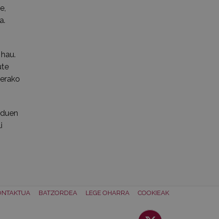
e,
a.
 hau.
ute
lerako
n duen
i
ONTAKTUA
BATZORDEA
LEGE OHARRA
COOKIEAK