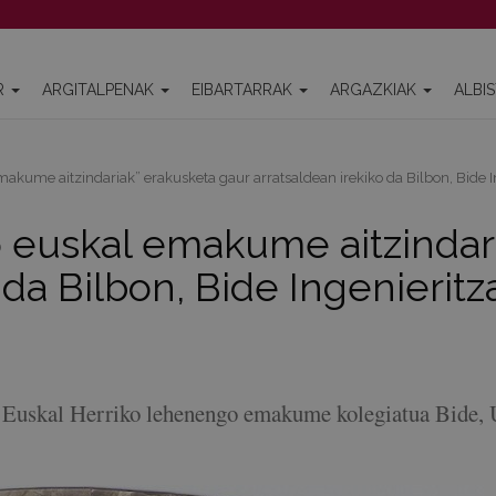
R
ARGITALPENAK
EIBARTARRAK
ARGAZKIAK
ALBI
makume aitzindariak” erakusketa gaur arratsaldean irekiko da Bilbon, Bide 
o euskal emakume aitzindar
 da Bilbon, Bide Ingenierit
en Euskal Herriko lehenengo emakume kolegiatua Bide,