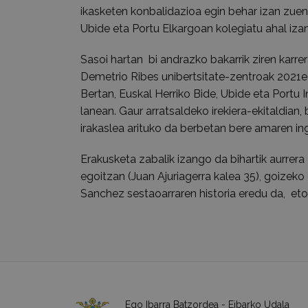
ikasketen konbalidazioa egin behar izan zuen,
Ubide eta Portu Elkargoan kolegiatu ahal iz
Sasoi hartan bi andrazko bakarrik ziren karre
Demetrio Ribes unibertsitate-zentroak 2021ea
Bertan, Euskal Herriko Bide, Ubide eta Portu 
lanean. Gaur arratsaldeko irekiera-ekitaldian
irakaslea arituko da berbetan bere amaren in
Erakusketa zabalik izango da bihartik aurrera
egoitzan (Juan Ajuriagerra kalea 35), goizeko 
Sanchez sestaoarraren historia eredu da, et
Ego Ibarra Batzordea - Eibarko Udala