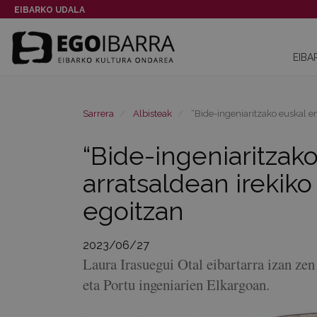
EIBARKO UDALA
EIBA
Sarrera
Albisteak
“Bide-ingeniaritzako euskal e
“Bide-ingeniaritzak
arratsaldean irekiko
egoitzan
2023/06/27
Laura Irasuegui Otal eibartarra izan z
eta Portu ingeniarien Elkargoan.