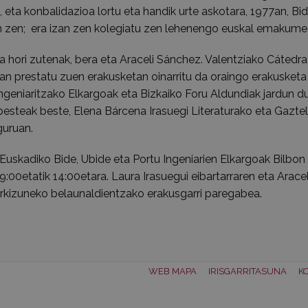
 eta konbalidazioa lortu eta handik urte askotara, 1977an, Bid
an zen; era izan zen kolegiatu zen lehenengo euskal emakume
ra hori zutenak, bera eta Araceli Sánchez. Valentziako Cátedra
n prestatu zuen erakusketan oinarritu da oraingo erakusketa
Ingeniaritzako Elkargoak eta Bizkaiko Foru Aldundiak jardun d
, besteak beste, Elena Bárcena Irasuegi Literaturako eta Gazte
guruan.
 Euskadiko Bide, Ubide eta Portu Ingeniarien Elkargoak Bilbo
9:00etatik 14:00etara. Laura Irasuegui eibartarraren eta Aracel
orkizuneko belaunaldientzako erakusgarri paregabea.
WEB MAPA
IRISGARRITASUNA
K