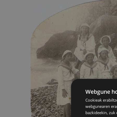
Webgune hon
Cookieak erabiltz
webgunearen erabi
bazkideekin, zuk 