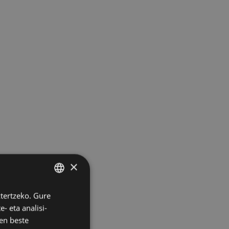
×
ztertzeko. Gure
BASQUE
- eta analisi-
SPANISH
en beste