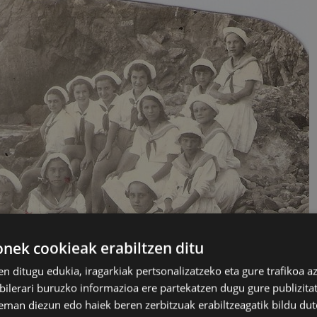
ek cookieak erabiltzen ditu
en ditugu edukia, iragarkiak pertsonalizatzeko eta gure trafikoa a
lerari buruzko informazioa ere partekatzen dugu gure publizitate
eman diezun edo haiek beren zerbitzuak erabiltzeagatik bildu dut