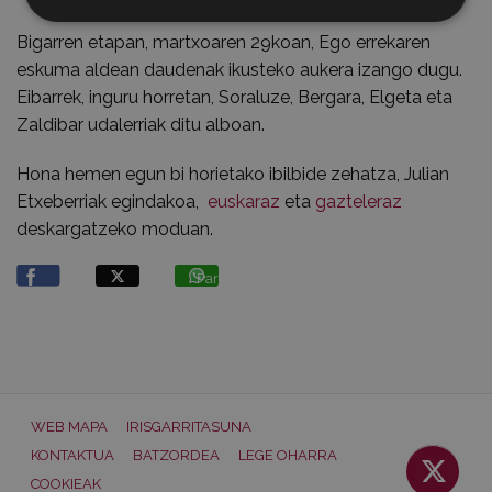
Bigarren etapan, martxoaren 29koan, Ego errekaren
eskuma aldean daudenak ikusteko aukera izango dugu.
Eibarrek, inguru horretan, Soraluze, Bergara, Elgeta eta
Zaldibar udalerriak ditu alboan.
Hona hemen egun bi horietako ibilbide zehatza, Julian
Etxeberriak egindakoa,
euskaraz
eta
gazteleraz
deskargatzeko moduan.
Partekatu
WEB MAPA
IRISGARRITASUNA
KONTAKTUA
BATZORDEA
LEGE OHARRA
COOKIEAK