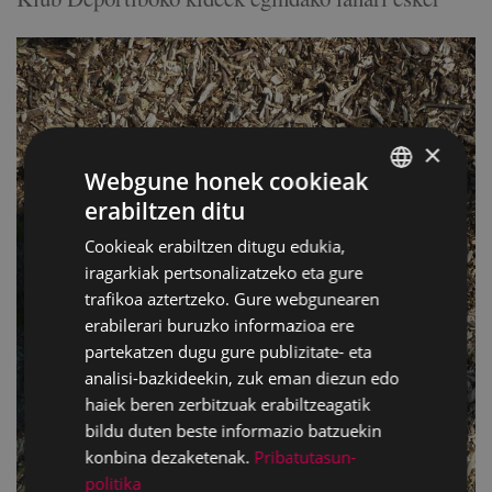
×
Webgune honek cookieak
erabiltzen ditu
BASQUE
Cookieak erabiltzen ditugu edukia,
SPANISH
iragarkiak pertsonalizatzeko eta gure
trafikoa aztertzeko. Gure webgunearen
erabilerari buruzko informazioa ere
partekatzen dugu gure publizitate- eta
analisi-bazkideekin, zuk eman diezun edo
haiek beren zerbitzuak erabiltzeagatik
bildu duten beste informazio batzuekin
konbina dezaketenak.
Pribatutasun-
politika