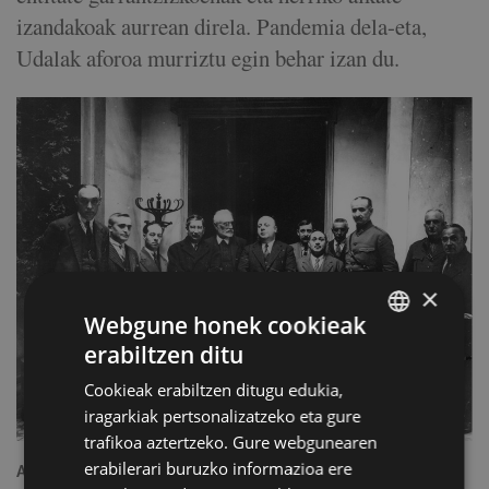
izandakoak aurrean direla. Pandemia dela-eta,
Udalak aforoa murriztu egin behar izan du.
×
Webgune honek cookieak
erabiltzen ditu
BASQUE
Cookieak erabiltzen ditugu edukia,
SPANISH
iragarkiak pertsonalizatzeko eta gure
trafikoa aztertzeko. Gure webgunearen
erabilerari buruzko informazioa ere
Alejandro Telleria “Alkate Txikixa”, Unamuno, Indalecio