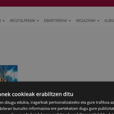
R
ARGITALPENAK
EIBARTARRAK
ARGAZKIAK
ALBI
ek cookieak erabiltzen ditu
en ditugu edukia, iragarkiak pertsonalizatzeko eta gure trafikoa a
lerari buruzko informazioa ere partekatzen dugu gure publizitate