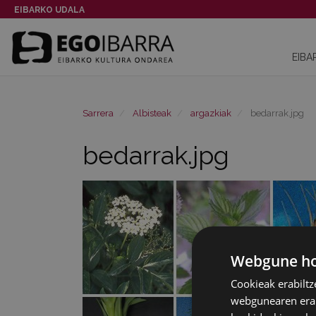
EIBARKO UDALA
EIBA
Sarrera
Albisteak
argazkiak
bedarrak.jpg
bedarrak.jpg
Webgune hon
Cookieak erabiltz
webgunearen erabi