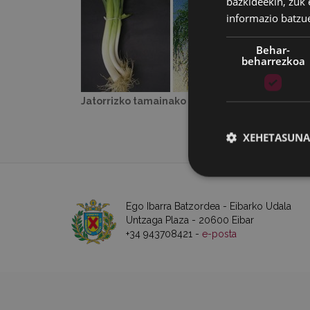
bazkideekin, zuk 
informazio batzu
Behar-
beharrezkoa
Jatorrizko tamainako irudia:
120 KB
|
Ikusi
XEHETASUNA
Ego Ibarra Batzordea - Eibarko Udala
Untzaga Plaza - 20600 Eibar
+34 943708421 -
e-posta