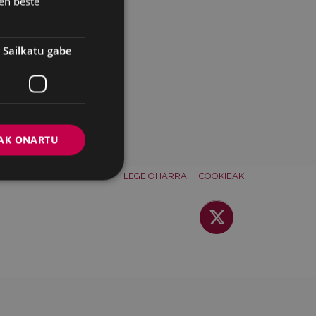
en beste
Sailkatu gabe
AK ONARTU
ONTAKTUA
BATZORDEA
LEGE OHARRA
COOKIEAK