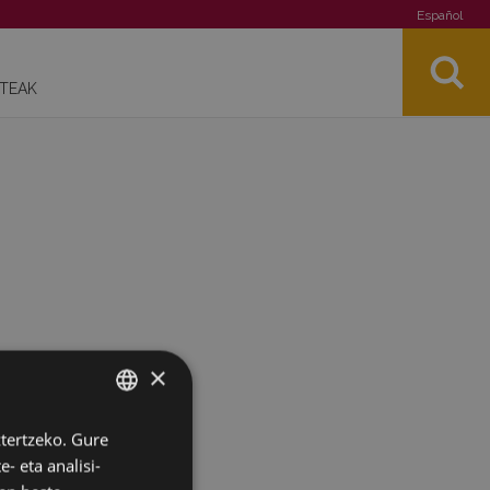
Español
STEAK
×
ztertzeko. Gure
BASQUE
- eta analisi-
SPANISH