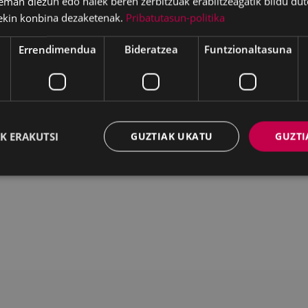
eman diezun edo haiek beren zerbitzuak erabiltzeagatik bildu dut
ekin konbina dezaketenak.
Pribatutasun-politika
Errendimendua
Bideratzea
Funtzionaltasuna
Deskargatu
K ERAKUTSI
GUZTIAK UKATU
GUZTI
WEB MAPA
IRISGARRITASUNA
K