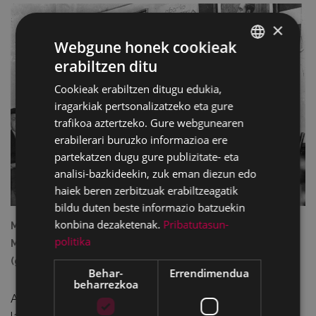
×
Webgune honek cookieak
erabiltzen ditu
BASQUE
Cookieak erabiltzen ditugu edukia,
SPANISH
iragarkiak pertsonalizatzeko eta gure
trafikoa aztertzeko. Gure webgunearen
erabilerari buruzko informazioa ere
partekatzen dugu gure publizitate- eta
analisi-bazkideekin, zuk eman diezun edo
haiek beren zerbitzuak erabiltzeagatik
bildu duten beste informazio batzuekin
konbina dezaketenak.
Pribatutasun-
Mercedes Kareaga, Kepa Enbeita (Urretxindorra) eta
politika
Manuel Egileor. Argazkia: Indalezio Ojanguren
(guregipuzkoa).
Behar-
Errendimendua
beharrezkoa
Abenduaren 1a izango da Mercedes Kareaga Bekaren