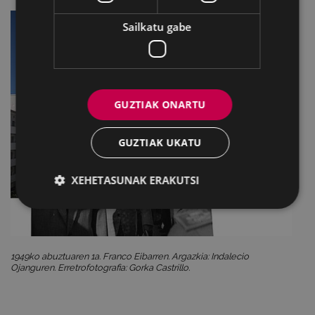
Sailkatu gabe
GUZTIAK ONARTU
GUZTIAK UKATU
XEHETASUNAK ERAKUTSI
1949ko abuztuaren 1a. Franco Eibarren. Argazkia: Indalecio
Ojanguren. Erretrofotografia: Gorka Castrillo.