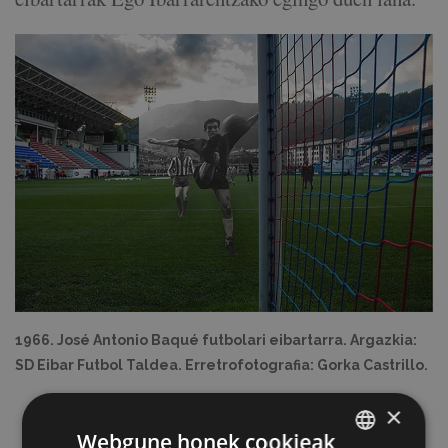
1966. José Antonio Baqué futbolari eibartarra. Argazkia:
SD Eibar Futbol Taldea. Erretrofotografia: Gorka Castrillo.
×
Webgune honek cookieak