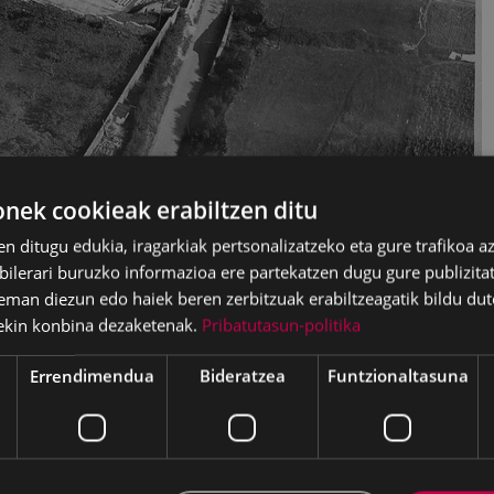
ek cookieak erabiltzen ditu
en ditugu edukia, iragarkiak pertsonalizatzeko eta gure trafikoa a
ibarko Udal Artxiboa/Archivo municipal de Eibar
lerari buruzko informazioa ere partekatzen dugu gure publizitate
eman diezun edo haiek beren zerbitzuak erabiltzeagatik bildu dut
si berriak lehenengo partida jokatu zuen Bergaran eta 8-0 ga
ekin konbina dezaketenak.
Pribatutasun-politika
eranduago, 2014ko maiatzaren 25ean, Eibarrek, Alavesaren ko
 igotzea lortu du Ipuruan. Zapatu honetan, gaueko 23.00an,
Errendimendua
Bideratzea
Funtzionaltasuna
utbolean aritzeko eta Eibarrek hiru futbol-zelai ezagutu ditu:
 Lehenengoa 1914an inauguratu zen, San Joan egunean. Gerra 