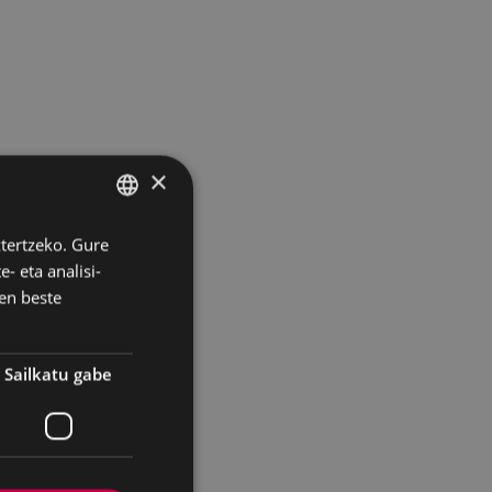
×
ztertzeko. Gure
BASQUE
- eta analisi-
SPANISH
en beste
ldu
ntra
Sailkatu gabe
ostean