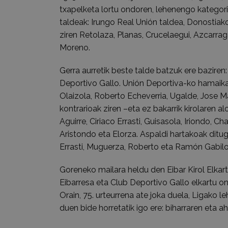
txapelketa lortu ondoren, lehenengo kategoria
taldeak: Irungo Real Unión taldea, Donostiako
ziren Retolaza, Planas, Crucelaegui, Azcarraga
Moreno.
Gerra aurretik beste talde batzuk ere baziren: 
Deportivo Gallo. Unión Deportiva-ko hamaik
Olaizola, Roberto Echeverria, Ugalde, Jose Ma
kontrarioak ziren –eta ez bakarrik kirolaren al
Aguirre, Ciriaco Errasti, Guisasola, Iriondo, C
Aristondo eta Elorza. Aspaldi hartakoak ditug
Errasti, Muguerza, Roberto eta Ramón Gabil
Goreneko mailara heldu den Eibar Kirol Elkar
Eibarresa eta Club Deportivo Gallo elkartu 
Orain, 75. urteurrena ate joka duela, Ligako le
duen bide horretatik igo ere: biharraren eta ah