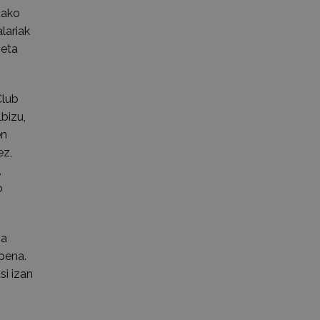
tako
lariak
 eta
Club
bizu,
en
ez,
,
o
va
pena.
si izan