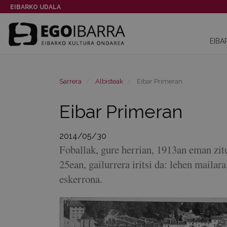
EIBARKO UDALA
EIBA
Sarrera
Albisteak
Eibar Primeran
Eibar Primeran
2014/05/30
Foballak, gure herrian, 1913an eman zit
25ean, gailurrera iritsi da: lehen maila
eskerrona.