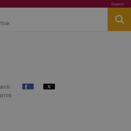
Español
STEAK
aren
arren