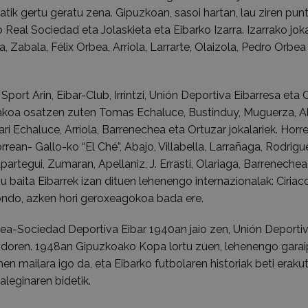
tik gertu geratu zena. Gipuzkoan, sasoi hartan, lau ziren pun
 Real Sociedad eta Jolaskieta eta Eibarko Izarra. Izarrako joka
, Zabala, Félix Orbea, Arriola, Larrarte, Olaizola, Pedro Orbea
Sport Arin, Eibar-Club, Irrintzi, Unión Deportiva Eibarresa eta 
akoa osatzen zuten Tomas Echaluce, Bustinduy, Muguerza, Al
ri Echaluce, Arriola, Barrenechea eta Ortuzar jokalariek. Horr
orrean- Gallo-ko “El Ché”, Abajo, Villabella, Larrañaga, Rodrigu
hapartegui, Zumaran, Apellaniz, J. Errasti, Olariaga, Barrenechea
u baita Eibarrek izan dituen lehenengo internazionalak: Ciriac
ondo, azken hori geroxeagokoa bada ere.
tea-Sociedad Deportiva Eibar 1940an jaio zen, Unión Deporti
ondoren. 1948an Gipuzkoako Kopa lortu zuen, lehenengo garai
hen mailara igo da, eta Eibarko futbolaren historiak beti erakut
aleginaren bidetik.