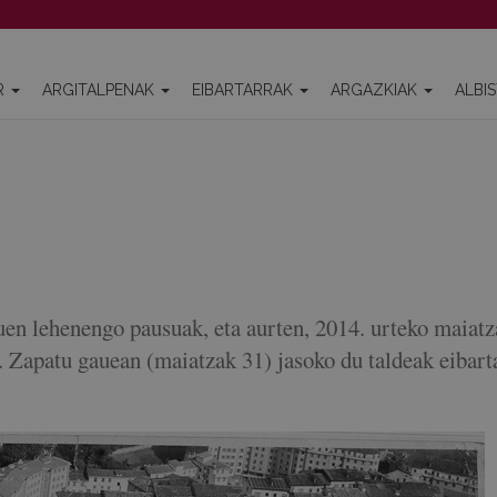
R
ARGITALPENAK
EIBARTARRAK
ARGAZKIAK
ALBI
uen lehenengo pausuak, eta aurten, 2014. urteko maiatz
ra. Zapatu gauean (maiatzak 31) jasoko du taldeak eibart