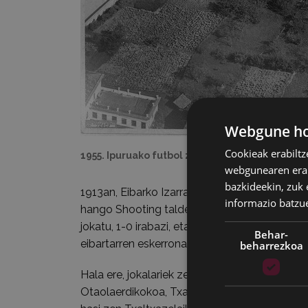
Webgune hon
Cookieak erabiltz
1955. Ipuruako futbol zelaia goitik hartuta. E
webgunearen erabi
bazkideekin, zuk 
1913an, Eibarko Izarra futbol talde orduan ha
informazio batzu
hango Shooting taldearen kontra. 101 urte b
jokatu, 1-0 irabazi, eta Ligako lehen mailara
Behar-
eibartarren eskerrona jasoko du Untzagan.
beharrezkoa
Hala ere, jokalariek zelaia behar izaten dute f
Otaolaerdikokoa, Txaltxa Zelaia eta Ipurua.