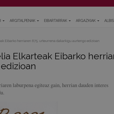
R
ARGITALPENAK
EIBARTARRAK
ARGAZKIAK
ALBI
teak Eibarko herriaren 675. urteurrena dakarkigu aurtengo edizioan
elia Elkarteak Eibarko herri
 edizioan
iaren laburpena egiteaz gain, herrian dauden interes
du.