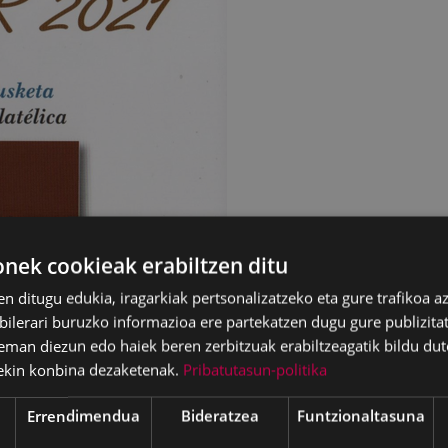
ek cookieak erabiltzen ditu
en ditugu edukia, iragarkiak pertsonalizatzeko eta gure trafikoa a
lerari buruzko informazioa ere partekatzen dugu gure publizitate
eman diezun edo haiek beren zerbitzuak erabiltzeagatik bildu dut
ekin konbina dezaketenak.
Pribatutasun-politika
Errendimendua
Bideratzea
Funtzionaltasuna