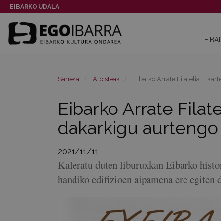
EIBARKO UDALA
EIBA
Sarrera
Albisteak
Eibarko Arrate Filatelia Elkar
Eibarko Arrate Filat
dakarkigu aurtengo
2021/11/11
Kaleratu duten liburuxkan Eibarko histor
handiko edifizioen aipamena ere egiten 