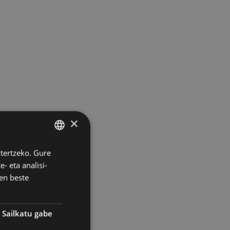
×
ztertzeko. Gure
BASQUE
- eta analisi-
SPANISH
en beste
Sailkatu gabe