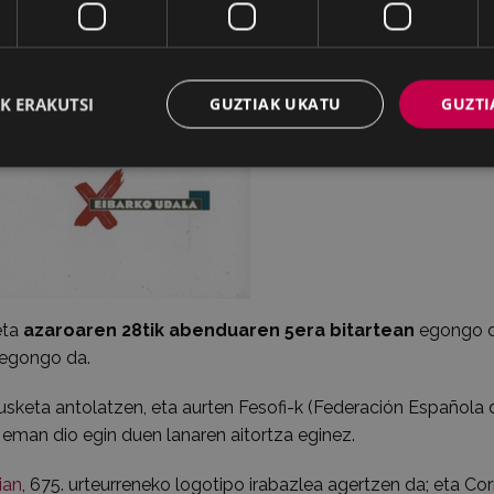
K ERAKUTSI
GUZTIAK UKATU
GUZTI
eta
azaroaren 28tik abenduaren 5era bitartean
egongo 
 egongo da.
kusketa antolatzen, eta aurten Fesofi-k (Federación Española 
 eman dio egin duen lanaren aitortza eginez.
ian
, 675. urteurreneko logotipo irabazlea agertzen da; eta Co