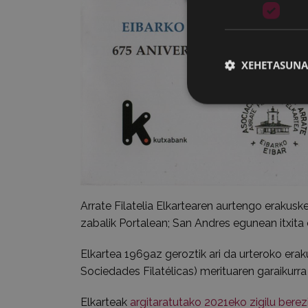
XEHETASUNA
Arrate Filatelia Elkartearen aurtengo erakusk
zabalik Portalean; San Andres egunean itxita
Elkartea 1969az geroztik ari da urteroko era
Sociedades Filatélicas) merituaren garaikurra
Elkarteak
argitaratutako 2021eko zigilu berez