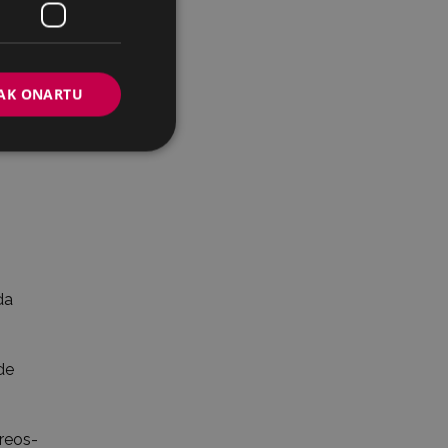
AK ONARTU
da
de
rreos-