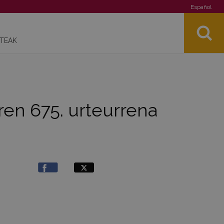
Español
STEAK
aren 675. urteurrena