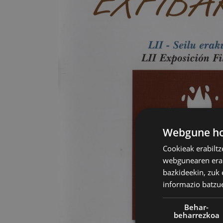
Webgune hon
Cookieak erabiltz
webgunearen erabi
bazkideekin, zuk 
informazio batzu
Behar-
beharrezkoa