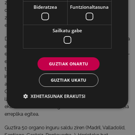
zen prozesuaren momenturik zailena. Dirudienez,
Bideratzea
Funtzionaltasuna
organista batek zera esan zien: “Mekanikari trebeak
zaretenez, tonu-sorgailua eraikiko duzue, baina teklatua
ez duzue inoiz egingo”.
Sailkatu gabe
Denbora luzez lanean aritu ondoren, lortu zuten erreplika
egitea, eta enpresa amerikarrari arrakastaren berri
ematea erabaki zuten. Handik gutxira, Hammond Organ-
eko ingeniari-burua Eibarrera etorri zen. Emaitzarekin
GUZTIAK ONARTU
txundituta geratu zen; etengabe ikuskatzen zuen
instrumentua. Eskua teklatuaren azpitik pasa eta
GUZTIAK UKATU
automatikoki kopia zehatza zela konturatu zen aditua.
Organoa sortzeko planoa nondik lortu zuten jakin nahi
XEHETASUNAK ERAKUTSI
izan zuen, eta eibartarrek erantzun zioten Ermutik
ekarritako Hammond organoa desmuntatuz lortu zutela
erreplika egitea.
Guztira 50 organo inguru saldu ziren (Madril, Valladolid,