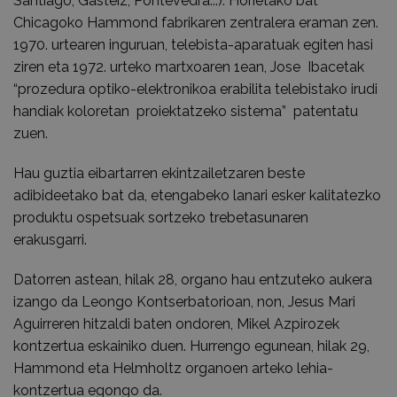
Santiago, Gasteiz, Pontevedra...). Horietako bat
Chicagoko Hammond fabrikaren zentralera eraman zen.
1970. urtearen inguruan, telebista-aparatuak egiten hasi
ziren eta 1972. urteko martxoaren 1ean, Jose Ibacetak
“prozedura optiko-elektronikoa erabilita telebistako irudi
handiak koloretan proiektatzeko sistema” patentatu
zuen.
Hau guztia eibartarren ekintzailetzaren beste
adibideetako bat da, etengabeko lanari esker kalitatezko
produktu ospetsuak sortzeko trebetasunaren
erakusgarri.
Datorren astean, hilak 28, organo hau entzuteko aukera
izango da Leongo Kontserbatorioan, non, Jesus Mari
Aguirreren hitzaldi baten ondoren, Mikel Azpirozek
kontzertua eskainiko duen. Hurrengo egunean, hilak 29,
Hammond eta Helmholtz organoen arteko lehia-
kontzertua egongo da.