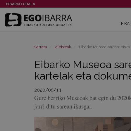
EIBARKO UDALA
EIBA
Sarrera
Albisteak
Eibarko Museoa sarean: bisita
Eibarko Museoa sarea
kartelak eta dokum
2020/05/14
Gure herriko Museoak bat egin du 2020k
jarri ditu sarean ikusgai.