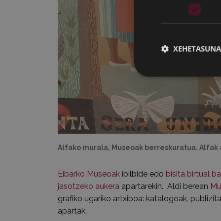
XEHETASUNA
Alfako murala, Museoak berreskuratua. Alfak a
Eibarko Museoak
ibilbide edo
bisita birtual ba
jasotzeko aukera
apartarekin. Aldi berean
Mu
grafiko ugariko artxiboa: katalogoak, publizit
apartak.