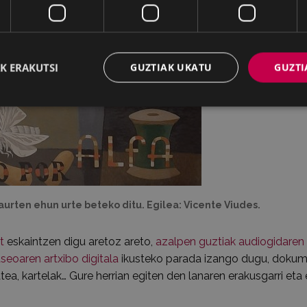
K ERAKUTSI
GUZTIAK UKATU
GUZTI
urten ehun urte beteko ditu. Egilea: Vicente Viudes.
t
eskaintzen digu aretoz areto,
azalpen guztiak audiogidaren
seoaren artxibo digitala
ikusteko parada izango dugu, doku
atea, kartelak… Gure herrian egiten den lanaren erakusgarri eta