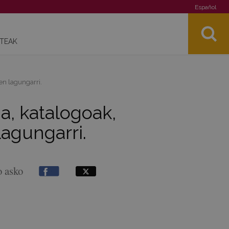
Español
STEAK
en lagungarri.
a, katalogoak,
agungarri.
o asko