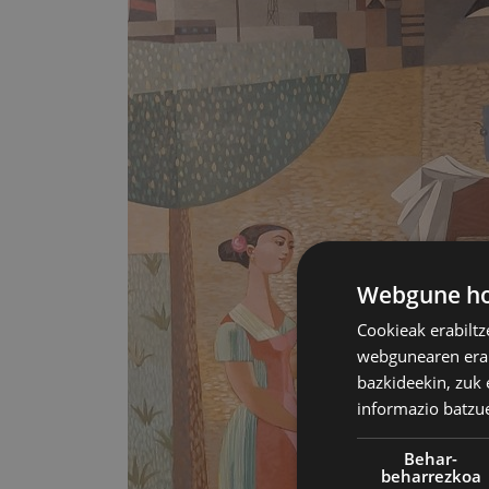
Webgune hon
Cookieak erabiltz
webgunearen erabi
bazkideekin, zuk 
informazio batzu
Behar-
beharrezkoa