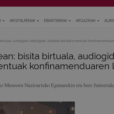
R
ARGITALPENAK
EIBARTARRAK
ARGAZKIAK
ALBI
 birtuala, audiogida, katalogoak, kartelak eta dokumentuak konfinamenduar
n: bisita birtuala, audiogid
entuak konfinamenduaren l
o Museoen Nazioarteko Egunarekin eta bere funtsetak