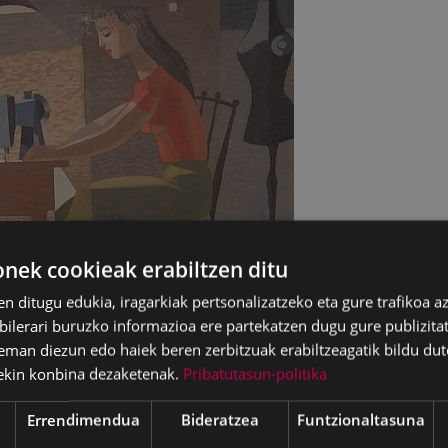
ek cookieak erabiltzen ditu
en ditugu edukia, iragarkiak pertsonalizatzeko eta gure trafikoa a
lerari buruzko informazioa ere partekatzen dugu gure publizitate
eman diezun edo haiek beren zerbitzuak erabiltzeagatik bildu dut
ekin konbina dezaketenak.
Pribatutasun-politika
Errendimendua
Bideratzea
Funtzionaltasuna