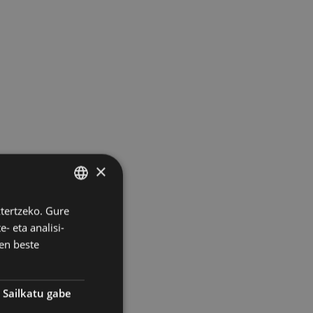
×
ztertzeko. Gure
BASQUE
- eta analisi-
SPANISH
en beste
Sailkatu gabe