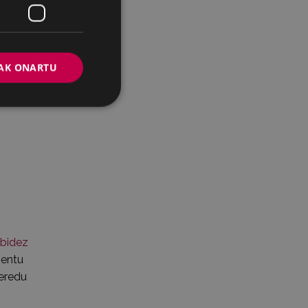
AK ONARTU
 bidez
mentu
 eredu