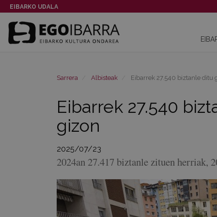
EIBARKO UDALA
EIBA
Sarrera
Albisteak
Eibarrek 27.540 biztanle ditu
Eibarrek 27.540 biz
gizon
2025/07/23
2024an 27.417 biztanle zituen herriak, 