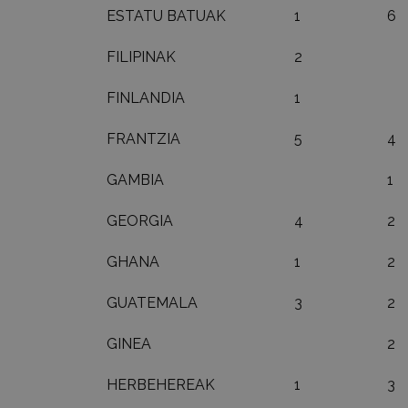
ESTATU BATUAK
1
6
FILIPINAK
2
FINLANDIA
1
FRANTZIA
5
4
GAMBIA
1
GEORGIA
4
2
GHANA
1
2
GUATEMALA
3
2
GINEA
2
HERBEHEREAK
1
3