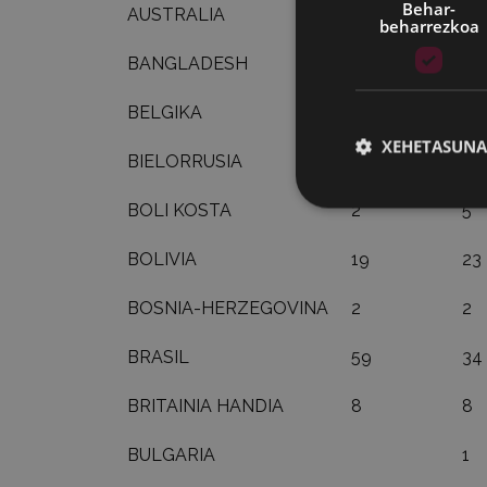
Behar-
AUSTRALIA
2
beharrezkoa
BANGLADESH
2
5
BELGIKA
1
XEHETASUNA
BIELORRUSIA
1
BOLI KOSTA
2
5
BOLIVIA
19
23
BOSNIA-HERZEGOVINA
2
2
BRASIL
59
34
BRITAINIA HANDIA
8
8
BULGARIA
1