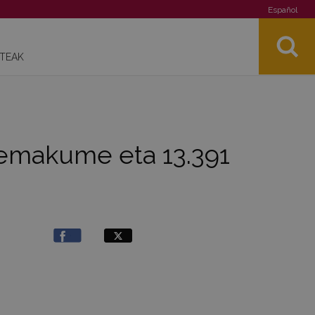
Español
STEAK
9 emakume eta 13.391