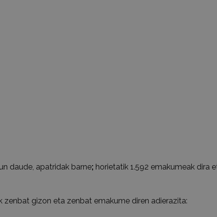
agun daude, apatridak barne
;
horietatik 1.592 emakumeak dira e
ik zenbat gizon eta zenbat emakume diren adierazita: