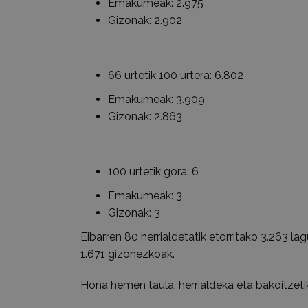
Emakumeak: 2.975
Gizonak: 2.902
66 urtetik 100 urtera: 6.802
Emakumeak: 3.909
Gizonak: 2.863
100 urtetik gora: 6
Emakumeak: 3
Gizonak: 3
Eibarren 80 herrialdetatik etorritako 3.263 l
1.671 gizonezkoak.
Hona hemen taula, herrialdeka eta bakoitzet