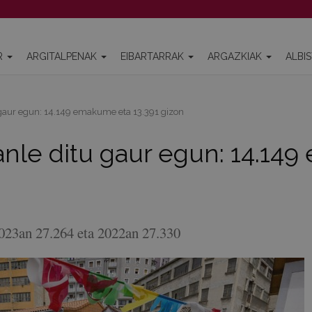
R
ARGITALPENAK
EIBARTARRAK
ARGAZKIAK
ALBI
 gaur egun: 14.149 emakume eta 13.391 gizon
tanle ditu gaur egun: 14.14
2023an 27.264 eta 2022an 27.330