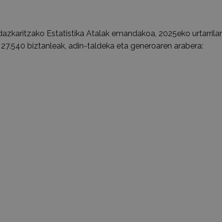
Idazkaritzako Estatistika Atalak emandakoa, 2025eko urtarrila
27.540 biztanleak, adin-taldeka eta generoaren arabera: