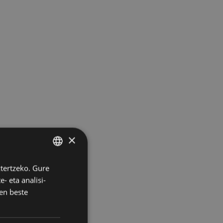
×
ztertzeko. Gure
BASQUE
- eta analisi-
SPANISH
en beste