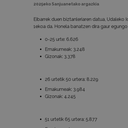
2025eko Sanjuanetako argazkia
Eibarrek duen biztanleriaren datua, Udaleko 
1ekoa da. Honela banatzen dira gaur egungo 
0-25 urte: 6.626
Emakumeak: 3.248
Gizonak: 3.378
26 urtetik 50 urtera: 8.229
Emakumeak: 3.984
Gizonak: 4.245
51 urtetik 65 urtera: 5.877