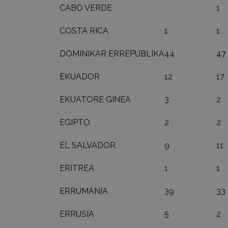
CABO VERDE
1
COSTA RICA
1
1
DOMINIKAR ERREPUBLIKA
44
47
EKUADOR
12
17
EKUATORE GINEA
3
2
EGIPTO
2
2
EL SALVADOR
9
11
ERITREA
1
1
ERRUMANIA
39
33
ERRUSIA
5
2