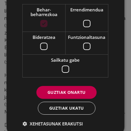
Testuinguru historikoa ulertzeko, Gotzon Iparragirrek
Behar-
Errendimendua
liberalismoaren lehen urratsetara jo zuen, gertaera
beharrezkoa
nagusiak eta haien ondorioak azalduz: Konbentzio Gerra
(1793-1795), zeinaren ondorioz Eibarren 117 etxe erre
ziren; Napoleonen okupazioa, Independentzia Gerra eta
Bideratzea
Funtzionaltasuna
Kadizko Konstituzioa (1808-1813); Hirurteko liberala eta
Eibarko bolondresak (1820-1823); lehen karlistaldia,
liberalismoaren garaipena eta Bergarako besarkada
Sailkatu gabe
(1833-1839).
Horren ondoren, Karlistaldien kronologia eta gertakizun
nagusiak azaldu zituen ikasleen aurrean, lehen
karlistalditik hasi (1833-1839), bigarren karlistaldiarekin
GUZTIAK ONARTU
jarraitu (1872-1876) eta gerra zibilarekin amaitu arte
(1936-39). Tartean, 1846-1869 Kataluniako Guerra dels
GUZTIAK UKATU
Matiners edo hango bigarren karlistaldia ere aipatu zuen.
XEHETASUNAK ERAKUTSI
Datu historiko horiek guztiok eman ondoren, Foruen