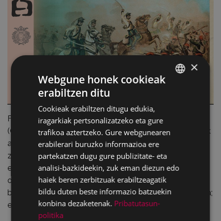
×
Webgune honek cookieak
erabiltzen ditu
BASQUE
Cookieak erabiltzen ditugu edukia,
SPANISH
Fernando VII.a hiltzean, haren alabak (Isabel) eta anaiak
iragarkiak pertsonalizatzeko eta gure
(Carlos) Espainiako tronuaren ondorengotza eskubideak
trafikoa aztertzeko. Gure webgunearen
aldarrikatu zituzten. Ostera, Iporragirreren iritziz, hura ez
erabilerari buruzko informazioa ere
partekatzen dugu gure publizitate- eta
zen izan borroka dinastiko hutsa, antzinako
analisi-bazkideekin, zuk eman diezun edo
erregimenaren eta 1789ko Frantziako Iraultzaren
haiek beren zerbitzuak erabiltzeagatik
ondoren sortutako erregimen liberalaren arteko talka
bildu duten beste informazio batzuekin
baizik: monarkia absolutua vs. erregimen parlamentarioa;
konbina dezaketenak.
Pribatutasun-
ekonomia mugatua vs. ekonomia askea…
politika