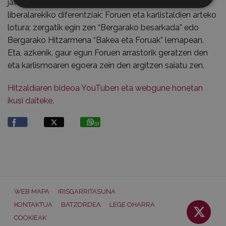
jatorria azaldu zuen, haien jatorria eta erregimen
liberalarekiko diferentziak; Foruen eta karlistaldien arteko
lotura; zergatik egin zen “Bergarako besarkada” edo
Bergarako Hitzarmena “Bakea eta Foruak” lemapean.
Eta, azkenik, gaur egun Foruen arrastorik geratzen den
eta karlismoaren egoera zein den argitzen saiatu zen.
Hitzaldiaren bideoa YouTuben eta webgune honetan
ikusi daiteke
.
Partekatu
WEB MAPA
IRISGARRITASUNA
KONTAKTUA
BATZORDEA
LEGE OHARRA
COOKIEAK