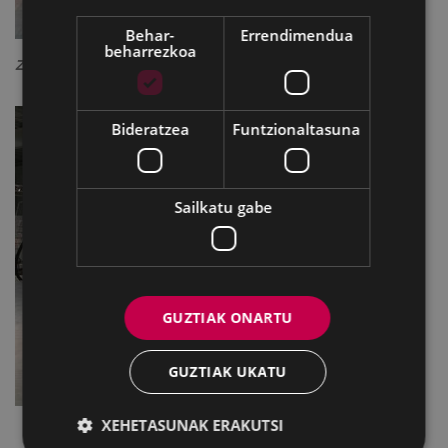
Behar-
Errendimendua
beharrezkoa
Zugastiren eskultura; Eibarren jarriko dena.
Bideratzea
Funtzionaltasuna
Sailkatu gabe
GUZTIAK ONARTU
GUZTIAK UKATU
XEHETASUNAK ERAKUTSI