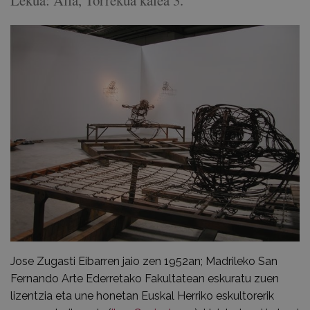
Lekua: Alfa, Torrekua kalea 3.
Jose Zugasti Eibarren jaio zen 1952an; Madrileko San
Fernando Arte Ederretako Fakultatean eskuratu zuen
lizentzia eta une honetan Euskal Herriko eskultorerik