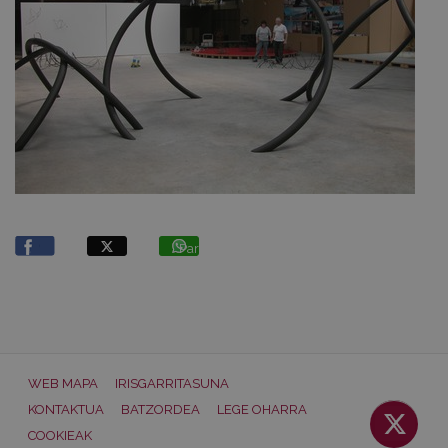
Partekatu
WEB MAPA
IRISGARRITASUNA
KONTAKTUA
BATZORDEA
LEGE OHARRA
COOKIEAK