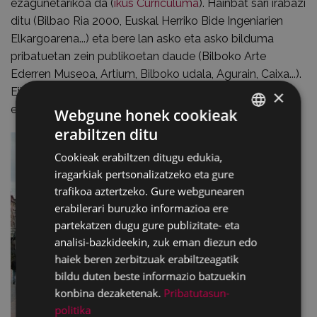
ezagunetarikoa da (
ikus Curriculuma
). Hainbat sari irabazi
ditu (Bilbao Ria 2000, Euskal Herriko Bide Ingeniarien
Elkargoarena...) eta bere lan asko eta asko bilduma
pribatuetan zein publikoetan daude (Bilboko Arte
Ederren Museoa, Artium, Bilboko udala, Agurain, Caixa...).
Eibarren ikusteko aukera izango den muestra txiki hori
×
egin duen lan demasaren zatitxo bat baino ez da.
Webgune honek cookieak
erabiltzen ditu
BASQUE
Cookieak erabiltzen ditugu edukia,
SPANISH
iragarkiak pertsonalizatzeko eta gure
trafikoa aztertzeko. Gure webgunearen
erabilerari buruzko informazioa ere
partekatzen dugu gure publizitate- eta
analisi-bazkideekin, zuk eman diezun edo
haiek beren zerbitzuak erabiltzeagatik
bildu duten beste informazio batzuekin
konbina dezaketenak.
Pribatutasun-
politika