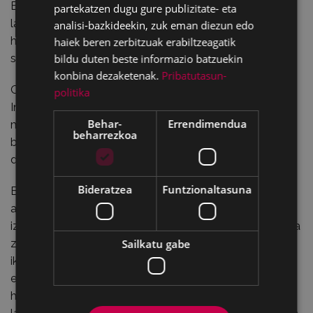
Bigarren aldiz, Eibarko Udalak EHU/UPVren
partekatzen dugu gure publizitate- eta
laguntzarekin
Mercedes Kareaga Beka kaleratu du
,
analisi-bazkideekin, zuk eman diezun edo
herriarentzat interes berezia duten ikerketa-proiektuak
haiek beren zerbitzuak erabiltzeagatik
bildu duten beste informazio batzuekin
sustatu eta zabaltzeko asmoz.
konbina dezaketenak.
Pribatutasun-
Oraingo honetan aukeratu den ikergaia hau izan da:
politika
Instrukzio Publikoa Eibarren (1880-1936). Herriko
Behar-
Errendimendua
maistrak. Gai honekin tokiko historian hutsune bat
beharrezkoa
betetzea eta herriko maistren lana bistaratzea espero
da.
Bideratzea
Funtzionaltasuna
Beka 9.000 eurokoa izango da eta lanak euskaraz
aurkeztu beharko dira. Proiektuak gehienez 15 orrialde
izango ditu, zeinetan, gaia eta ikerketa garatzeko modua
Sailkatu gabe
zehaztu beharko baita, honako hauek azalduz: lanaren
ikerketa-esparrua; aurrekariak eta gaiaren gaur egungo
egoera; ikertzailearen edo taldearen esperientzia;
helburuak, materialak, baliabideak eta lan-metodologia;