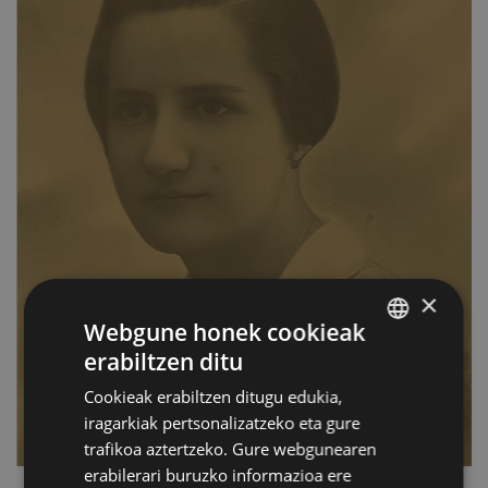
×
Webgune honek cookieak
erabiltzen ditu
BASQUE
Cookieak erabiltzen ditugu edukia,
SPANISH
iragarkiak pertsonalizatzeko eta gure
trafikoa aztertzeko. Gure webgunearen
erabilerari buruzko informazioa ere