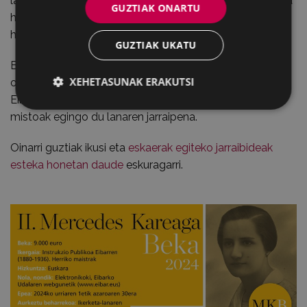
lana garatzeko kronograma; aurreikusitako emaitzak eta
GUZTIAK ONARTU
horien interesa eta beste finantzaketa-iturri batzuk,
halakorik balego.
GUZTIAK UKATU
Bekak 20 hilabeteko iraupena izango du. Tarte horretan,
XEHETASUNAK ERAKUTSI
onuradunak lau txosten aurkeztu beharko ditu eta
Eibarko Udalak eta EHU/UPVk osatutako batzorde
mistoak egingo du lanaren jarraipena.
Oinarri guztiak ikusi eta
eskaerak egiteko jarraibideak
esteka honetan daude
eskuragarri.