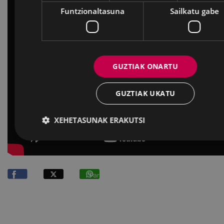
Funtzionaltasuna
Sailkatu gabe
GUZTIAK ONARTU
GUZTIAK UKATU
XEHETASUNAK ERAKUTSI
Partekatu