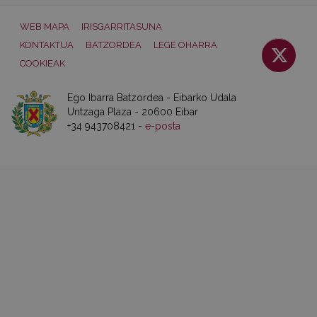
WEB MAPA
IRISGARRITASUNA
KONTAKTUA
BATZORDEA
LEGE OHARRA
COOKIEAK
Ego Ibarra Batzordea - Eibarko Udala
Untzaga Plaza - 20600 Eibar
+34 943708421 -
e-posta