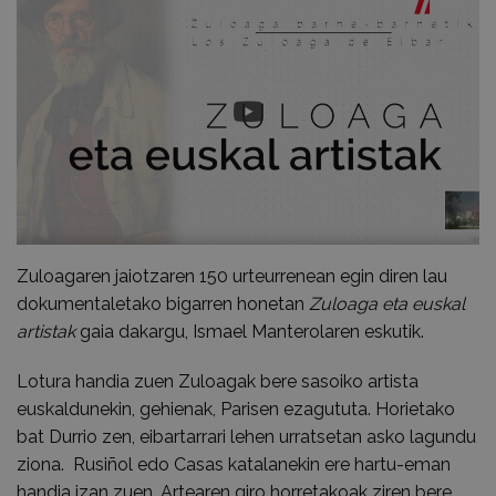
Zuloagaren jaiotzaren 150 urteurrenean egin diren lau
dokumentaletako bigarren honetan
Zuloaga eta euskal
artistak
gaia dakargu, Ismael Manterolaren eskutik.
Lotura handia zuen Zuloagak bere sasoiko artista
euskaldunekin, gehienak, Parisen ezagututa. Horietako
bat Durrio zen, eibartarrari lehen urratsetan asko lagundu
ziona. Rusiñol edo Casas katalanekin ere hartu-eman
handia izan zuen. Artearen giro horretakoak ziren bere