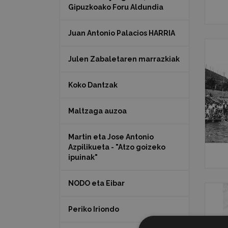
Gipuzkoako Foru Aldundia
Juan Antonio Palacios HARRIA
Julen Zabaletaren marrazkiak
Koko Dantzak
Maltzaga auzoa
Martin eta Jose Antonio
Azpilikueta - "Atzo goizeko
ipuinak"
NODO eta Eibar
Periko Iriondo