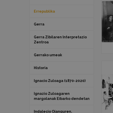
Errepublika
Gerra
Gerra Zibilaren Interpretazio
Zentroa
Gerrako umeak
Historia
Ignacio Zuloaga (1870-2020)
Ignazio Zuloagaren
margolanak Eibarko dendetan
Indalecio Ojanguren,