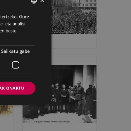
×
ztertzeko. Gure
BASQUE
- eta analisi-
SPANISH
en beste
Sailkatu gabe
AK ONARTU