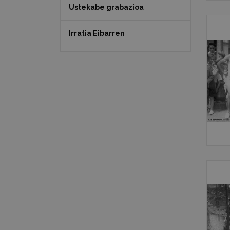
Ustekabe grabazioa
Irratia Eibarren