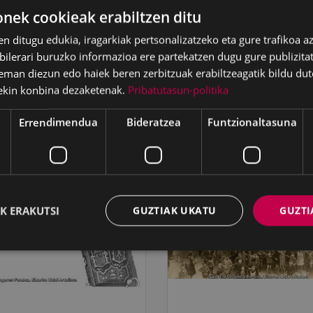
ek cookieak erabiltzen ditu
en ditugu edukia, iragarkiak pertsonalizatzeko eta gure trafikoa a
lerari buruzko informazioa ere partekatzen dugu gure publizitate
eman diezun edo haiek beren zerbitzuak erabiltzeagatik bildu dut
ekin konbina dezaketenak.
Pribatutasun-politika
Errendimendua
Bideratzea
Funtzionaltasuna
K ERAKUTSI
GUZTIAK UKATU
GUZTI