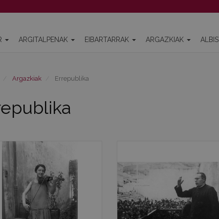
R
ARGITALPENAK
EIBARTARRAK
ARGAZKIAK
ALBI
Argazkiak
Errepublika
republika