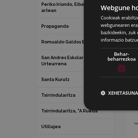
Periko Iriondo, Eibar laino
Webgune hon
artean
Cookieak erabiltz
webgunearen erabi
Propaganda
bazkideekin, zuk 
informazio batzu
Romualdo Galdos Baertel
Behar-
San Andres Eskolaren 50.
beharrezkoa
Urteurrena
Santa Kurutz
XEHETASUNA
Txirrindularitza
Txirrindularitza, "A Rueda"
Utillajea