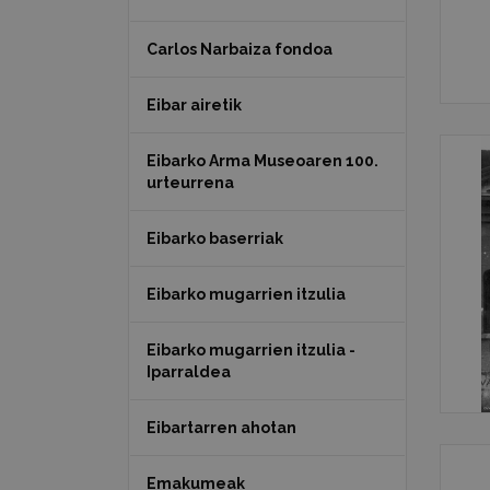
Carlos Narbaiza fondoa
Eibar airetik
Eibarko Arma Museoaren 100.
urteurrena
Eibarko baserriak
Eibarko mugarrien itzulia
Eibarko mugarrien itzulia -
Iparraldea
Eibartarren ahotan
Emakumeak