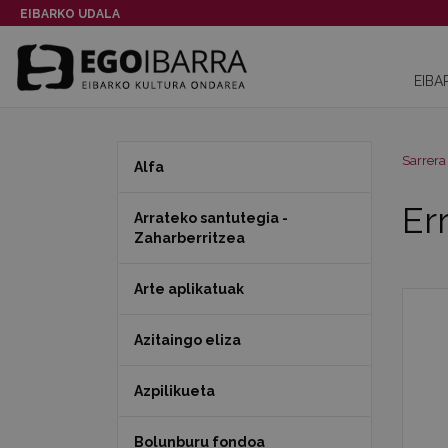
EIBARKO UDALA
EIBA
Sarrera
Alfa
Er
Arrateko santutegia -
Zaharberritzea
Arte aplikatuak
Azitaingo eliza
Azpilikueta
Bolunburu fondoa