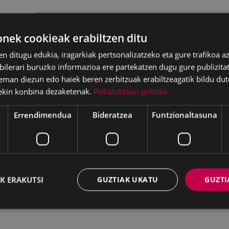
ek cookieak erabiltzen ditu
en ditugu edukia, iragarkiak pertsonalizatzeko eta gure trafikoa a
lerari buruzko informazioa ere partekatzen dugu gure publizitate
eman diezun edo haiek beren zerbitzuak erabiltzeagatik bildu dut
ekin konbina dezaketenak.
Pribatutasun-politika
Errendimendua
Bideratzea
Funtzionaltasuna
K ERAKUTSI
GUZTIAK UKATU
GUZTI