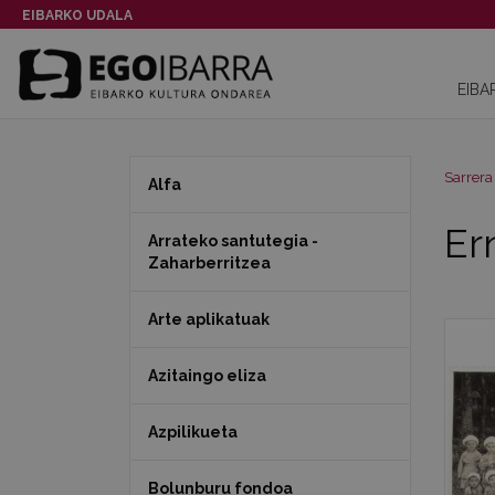
EIBARKO UDALA
EIBA
Sarrera
Alfa
Er
Arrateko santutegia -
Zaharberritzea
Arte aplikatuak
Azitaingo eliza
Azpilikueta
Bolunburu fondoa