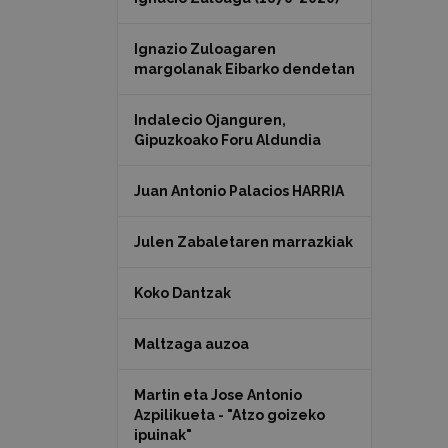
Ignazio Zuloagaren
margolanak Eibarko dendetan
Indalecio Ojanguren,
Gipuzkoako Foru Aldundia
Juan Antonio Palacios HARRIA
Julen Zabaletaren marrazkiak
Koko Dantzak
Maltzaga auzoa
Martin eta Jose Antonio
Azpilikueta - "Atzo goizeko
ipuinak"