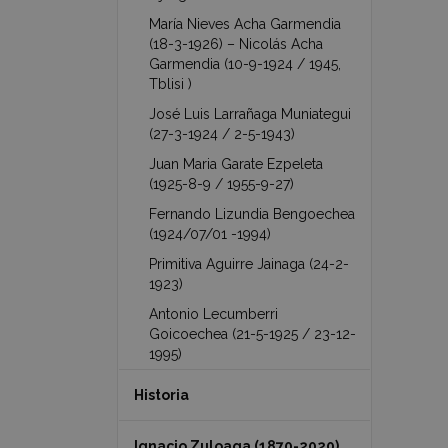
María Nieves Acha Garmendia
(18-3-1926) – Nicolás Acha
Garmendia (10-9-1924 / 1945,
Tblisi )
José Luis Larrañaga Muniategui
(27-3-1924 / 2-5-1943)
Juan Maria Garate Ezpeleta
(1925-8-9 / 1955-9-27)
Fernando Lizundia Bengoechea
(1924/07/01 -1994)
Primitiva Aguirre Jainaga (24-2-
1923)
Antonio Lecumberri
Goicoechea (21-5-1925 / 23-12-
1995)
Historia
Ignacio Zuloaga (1870-2020)