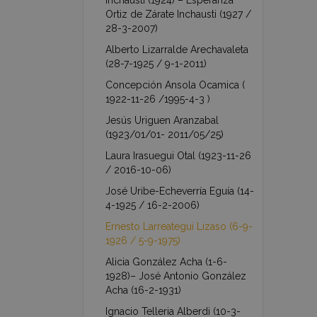
Inchausti (1924) – Esperanza
Ortiz de Zárate Inchausti (1927 /
28-3-2007)
Alberto Lizarralde Arechavaleta
(28-7-1925 / 9-1-2011)
Concepción Ansola Ocamica (
1922-11-26 /1995-4-3 )
Jesús Uriguen Aranzabal
(1923/01/01- 2011/05/25)
Laura Irasuegui Otal (1923-11-26
/ 2016-10-06)
José Uribe-Echeverría Eguía (14-
4-1925 / 16-2-2006)
Ernesto Larreategui Lizaso (6-9-
1926 / 5-9-1975)
Alicia González Acha (1-6-
1928)– José Antonio González
Acha (16-2-1931)
Ignacio Telleria Alberdi (10-3-