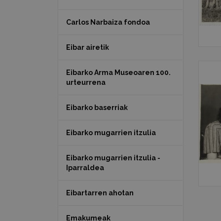
Carlos Narbaiza fondoa
Eibar airetik
Eibarko Arma Museoaren 100.
urteurrena
Eibarko baserriak
Eibarko mugarrien itzulia
Eibarko mugarrien itzulia -
Iparraldea
Eibartarren ahotan
Emakumeak