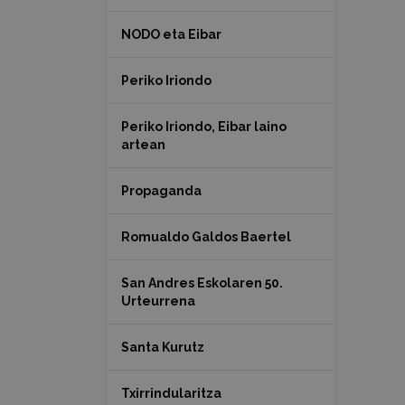
NODO eta Eibar
Periko Iriondo
Periko Iriondo, Eibar laino
artean
Propaganda
Romualdo Galdos Baertel
San Andres Eskolaren 50.
Urteurrena
Santa Kurutz
Txirrindularitza