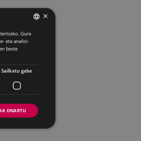
×
ztertzeko. Gure
BASQUE
- eta analisi-
SPANISH
en beste
Sailkatu gabe
AK ONARTU