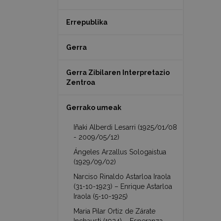
Errepublika
Gerra
Gerra Zibilaren Interpretazio
Zentroa
Gerrako umeak
Iñaki Alberdi Lesarri (1925/01/08
- 2009/05/12)
Ángeles Arzallus Sologaistua
(1929/09/02)
Narciso Rinaldo Astarloa Iraola
(31-10-1923) – Enrique Astarloa
Iraola (5-10-1925)
Maria Pilar Ortiz de Zárate