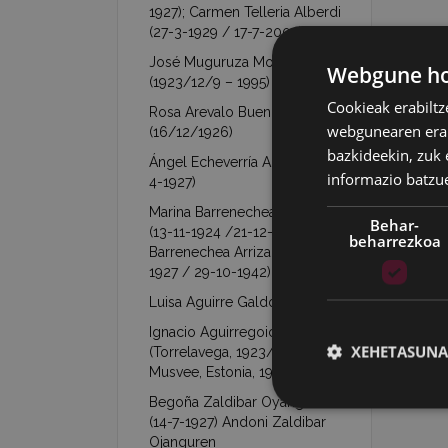
1927); Carmen Telleria Alberdi
(27-3-1929 / 17-7-2003)
José Muguruza Mondragón
Webgune hon
(1923/12/9 – 1995)
Cookieak erabiltz
Rosa Arevalo Buendía
webgunearen erabi
(16/12/1926)
bazkideekin, zuk 
Ángel Echeverría Aranzábal (16-
informazio batzu
4-1927)
Marina Barrenechea Arrizabalaga
Behar-
(13-11-1924 /21-12-1953)- Jesús
beharrezkoa
Barrenechea Arrizabalaga (26-1-
1927 / 29-10-1942)
Luisa Aguirre Galdona (7-9-1927)
Ignacio Aguirregoicoa Benito
XEHETASUNA
(Torrelavega, 1923/02/21 –
Musvee, Estonia, 1944/03/09)
Begoña Zaldibar Oyanguren
(14-7-1927) Andoni Zaldibar
Ojanguren