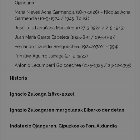
Ojanguren
María Nieves Acha Garmendia (18-3-1926) – Nicolás Acha
Garmendia (10-9-1924 / 1945, Tblisi )
José Luis Larrañaga Muniategui (27-3-1924 / 2-5-1943)
Juan Maria Garate Ezpeleta (1925-8-9 / 1955-9-27)
Fernando Lizundia Bengoechea (1924/07/01 -1994)
Primitiva Aguirre Jainaga (24-2-1923)
Antonio Lecumberri Goicoechea (21-5-1925 / 23-12-1995)
Historia
Ignacio Zuloaga (1870-2020)
Ignazio Zuloagaren margolanak Eibarko dendetan
Indalecio Ojanguren, Gipuzkoako Foru Aldundia