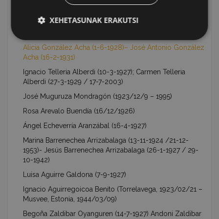
Laura Irasuegui Otal (1923-11-26 / 2016-10-06)
José Uribe-Echeverría Eguía (14-4-1925 / 16-2-2006)
XEHETASUNAK ERAKUTSI
Ernesto Larreategui Lizaso (6-9-1926 / 5-9-1975)
Alicia González Acha (1-6-1928)– José Antonio González
Acha (16-2-1931)
Ignacio Telleria Alberdi (10-3-1927); Carmen Telleria
Alberdi (27-3-1929 / 17-7-2003)
José Muguruza Mondragón (1923/12/9 – 1995)
Rosa Arevalo Buendía (16/12/1926)
Ángel Echeverría Aranzábal (16-4-1927)
Marina Barrenechea Arrizabalaga (13-11-1924 /21-12-
1953)- Jesús Barrenechea Arrizabalaga (26-1-1927 / 29-
10-1942)
Luisa Aguirre Galdona (7-9-1927)
Ignacio Aguirregoicoa Benito (Torrelavega, 1923/02/21 –
Musvee, Estonia, 1944/03/09)
Begoña Zaldibar Oyanguren (14-7-1927) Andoni Zaldibar