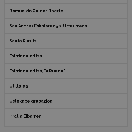
Romualdo Galdos Baertel
San Andres Eskolaren 50. Urteurrena
Santa Kurutz
Txirrindularitza
Txirrindularitza, "A Rueda"
Utillajea
Ustekabe grabazioa
Irratia Eibarren