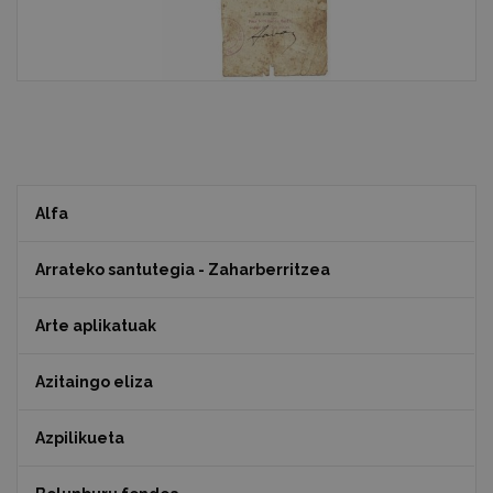
Alfa
Arrateko santutegia - Zaharberritzea
Arte aplikatuak
Azitaingo eliza
Azpilikueta