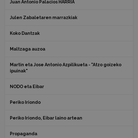
Juan Antonio Palacios HARRIA
Julen Zabaletaren marrazkiak
Koko Dantzak
Maltzaga auzoa
Martin eta Jose Antonio Azpilikueta - "Atzo goizeko
ipuinak"
NODO eta Eibar
Periko Iriondo
Periko Iriondo, Eibar laino artean
Propaganda