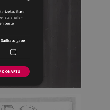
ztertzeko. Gure
BASQUE
- eta analisi-
SPANISH
en beste
Sailkatu gabe
AK ONARTU