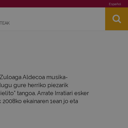
Español
STEAK
n Zuloaga Aldecoa musika-
dugu gure herriko piezarik
ito” tangoa. Arrate Irratiari esker
 2008ko ekainaren 1ean jo eta