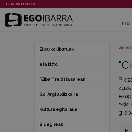
EIBARKO UDALA
EIBA
Sarrera
Eibarko liburuak
"C
eta kitto
Piez
"Eibar" rebista sarean
zuze
Goi Argi aldizkaria
ezagu
esku
Kultura egitaraua
grab
Bidegileak