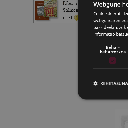
Webgune hon
Bizkor
Cookieak erabiltz
musik
webgunearen erabi
zituen
bazkideekin, zuk 
informazio batzu
Behar-
beharrezkoa
XEHETASUNA