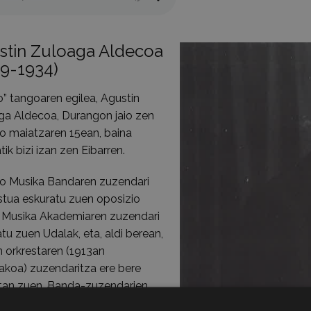
stin Zuloaga Aldecoa
99-1934)
to” tangoaren egilea, Agustin
ga Aldecoa, Durangon jaio zen
o maiatzaren 15ean, baina
ik bizi izan zen Eibarren.
ko Musika Bandaren zuzendari
stua eskuratu zuen oposizio
; Musika Akademiaren zuzendari
tu zuen Udalak, eta, aldi berean,
 orkrestaren (1913an
akoa) zuzendaritza ere bere
tan zuen. Banda-zuzendarien
o nazionalekoa zen.