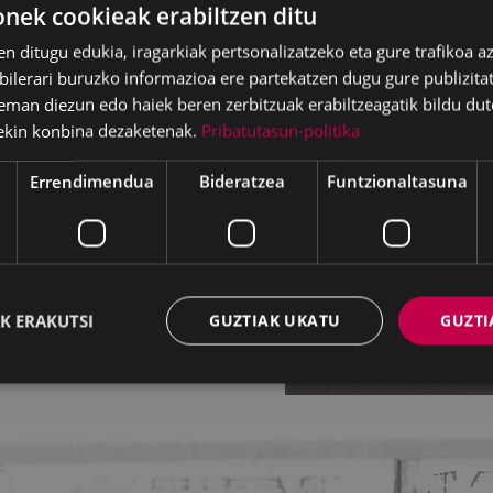
ek cookieak erabiltzen ditu
regi hil zen, 35 urterekin, artean
en ditugu edukia, iragarkiak pertsonalizatzeko eta gure trafikoa a
a-alorrean gauza asko egiteko
lerari buruzko informazioa ere partekatzen dugu gure publizitate
 banda-zuzendari bikaina.
eman diezun edo haiek beren zerbitzuak erabiltzeagatik bildu dut
ekin konbina dezaketenak.
Pribatutasun-politika
Errendimendua
Bideratzea
Funtzionaltasuna
K ERAKUTSI
GUZTIAK UKATU
GUZTI