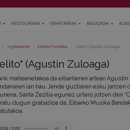
R
ARGITALPENAK
EIBARTARRAK
ARGAZKIAK
ALBI
Argitalpenak
Eibarko Fonoteka
"Cielito" (Agustin Zuloaga)
ielito" (Agustin Zuloaga)
arik maiteenetakoa da eibartarren artean Agusti
ndariaren lan hau. Jende guztiaren esku jartzen 
nena, Santa Zezilia egunez urtero jotzen den “Ciel
ratu dugun grabazioa da, Eibarko Musika Bandak
atutakoa.