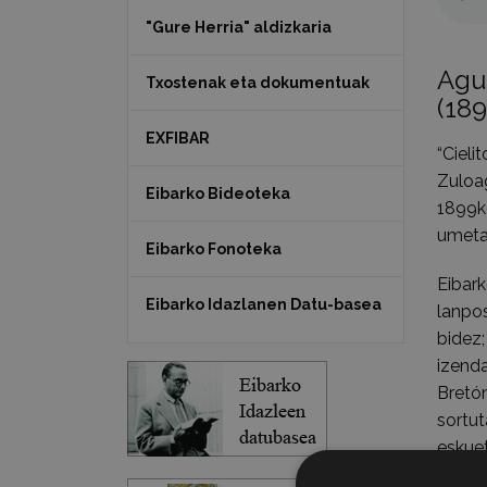
"Gure Herria" aldizkaria
Agu
Txostenak eta dokumentuak
(18
EXFIBAR
“Cieli
Zuloa
Eibarko Bideoteka
1899k
umetat
Eibarko Fonoteka
Eibar
Eibarko Idazlanen Datu-basea
lanpo
bidez
izenda
Bretón
sortut
eskue
kideg