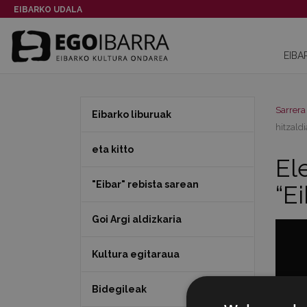
EIBARKO UDALA
EIBA
Sarrera
Eibarko liburuak
hitzaldi
eta kitto
El
"Eibar" rebista sarean
“E
Goi Argi aldizkaria
Kultura egitaraua
Bidegileak