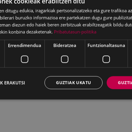
ek cookieak erabiltzen ditu
en ditugu edukia, iragarkiak pertsonalizatzeko eta gure trafikoa a
lerari buruzko informazioa ere partekatzen dugu gure publizitate
eman diezun edo haiek beren zerbitzuak erabiltzeagatik bildu dut
ekin konbina dezaketenak.
Pribatutasun-politika
Errendimendua
Bideratzea
Funtzionaltasuna
K ERAKUTSI
GUZTIAK UKATU
GUZTI