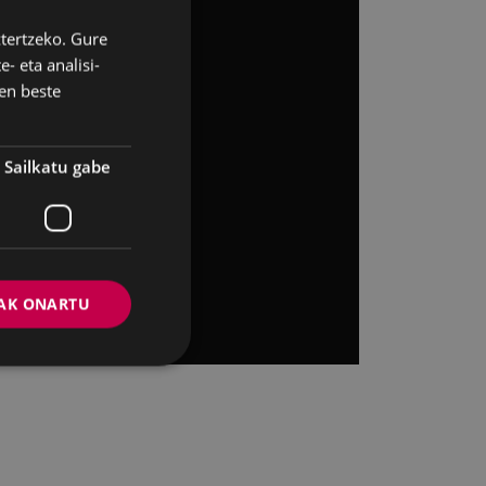
ztertzeko. Gure
BASQUE
- eta analisi-
SPANISH
en beste
Sailkatu gabe
AK ONARTU