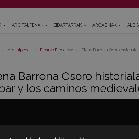
R
ARGITALPENAK
EIBARTARRAK
ARGAZKIAK
ALBI
Argitalpenak
Eibarko Bideoteka
Elena Barrena Osoro historialar
a
ena Barrena Osoro historiala
ibar y los caminos medievale