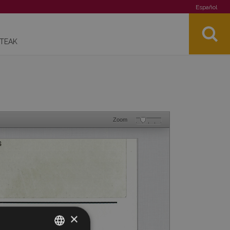
Español
STEAK
Zoom
×