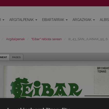
R
ARGITALPENAK
EIBARTARRAK
ARGAZKIAK
ALBI
Argitalpenak
"Eibar" rebista sarean
III_43_SAN_JUANAK_95_6
UMENT
PAGES