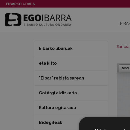
EIBARKO UDALA
EIBA
Sarrera
Eibarko liburuak
eta kitto
DOC
"Eibar" rebista sarean
Goi Argi aldizkaria
Kultura egitaraua
Bidegileak