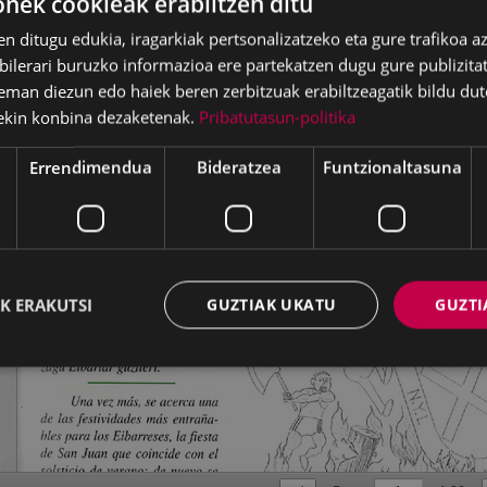
ek cookieak erabiltzen ditu
en ditugu edukia, iragarkiak pertsonalizatzeko eta gure trafikoa a
lerari buruzko informazioa ere partekatzen dugu gure publizitate
eman diezun edo haiek beren zerbitzuak erabiltzeagatik bildu dut
ekin konbina dezaketenak.
Pribatutasun-politika
Errendimendua
Bideratzea
Funtzionaltasuna
K ERAKUTSI
GUZTIAK UKATU
GUZTI