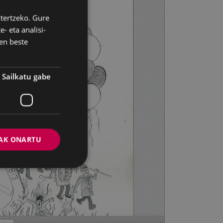
ztertzeko. Gure
BASQUE
- eta analisi-
SPANISH
en beste
Sailkatu gabe
AK ONARTU