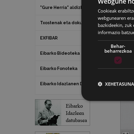
Webgune hon
"Gure Herria" aldizkaria
Cookieak erabiltz
webgunearen erabi
Txostenak eta dokumentuak
bazkideekin, zuk 
informazio batzu
EXFIBAR
Behar-
beharrezkoa
Eibarko Bideoteka
Eibarko Fonoteka
XEHETASUNA
Eibarko Idazlanen Datu-basea