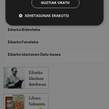
GUZTIAK UKATU
Txostenak eta dokumentuak
XEHETASUNAK ERAKUTSI
EXFIBAR
Eibarko Bideoteka
Eibarko Fonoteka
Eibarko Idazlanen Datu-basea