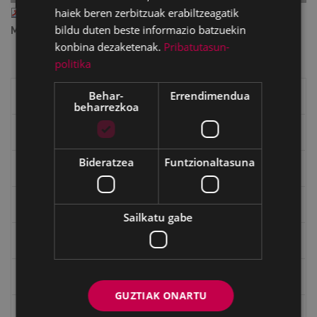
III_50_SAN_JUANAK_48.pdf
haiek beren zerbitzuak erabiltzeagatik
— PDF document, 36.84
bildu duten beste informazio batzuekin
MB (38628651 bytes)
konbina dezaketenak.
Pribatutasun-
politika
Behar-
Errendimendua
Eibarko liburuak
beharrezkoa
eta kitto
Bideratzea
Funtzionaltasuna
"Eibar" rebista sarean
Goi Argi aldizkaria
Sailkatu gabe
Kultura egitaraua
Bidegileak
GUZTIAK ONARTU
"Gure Herria" aldizkaria