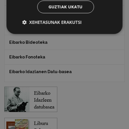
GUZTIAK UKATU
Txostenak eta dokumentuak
XEHETASUNAK ERAKUTSI
EXFIBAR
Eibarko Bideoteka
Eibarko Fonoteka
Eibarko Idazlanen Datu-basea