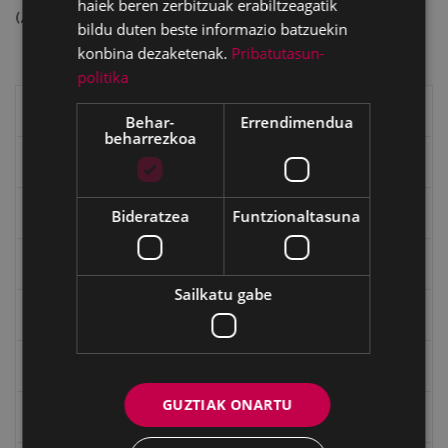
haiek beren zerbitzuak erabiltzeagatik
(45517515 bytes)
bildu duten beste informazio batzuekin
konbina dezaketenak.
Pribatutasun-
politika
Eibarko liburuak
Behar-
Errendimendua
beharrezkoa
eta kitto
"Eibar" rebista sarean
Bideratzea
Funtzionaltasuna
Goi Argi aldizkaria
Sailkatu gabe
Kultura egitaraua
Bidegileak
GUZTIAK ONARTU
"Gure Herria" aldizkaria