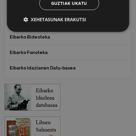
GUZTIAK UKATU
Txostenak eta dokumentuak
XEHETASUNAK ERAKUTSI
EXFIBAR
Eibarko Bideoteka
Eibarko Fonoteka
Eibarko Idazlanen Datu-basea