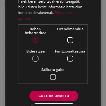
haiek beren zerbitzuak erabiltzeagatik
bytes)
bildu duten beste informazio batzuekin
konbina dezaketenak.
Pribatutasun-
politika
Eibarko liburuak
Behar-
Errendimendua
beharrezkoa
eta kitto
"Eibar" rebista sarean
Bideratzea
Funtzionaltasuna
Goi Argi aldizkaria
Sailkatu gabe
Kultura egitaraua
Bidegileak
GUZTIAK ONARTU
"Gure Herria" aldizkaria