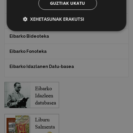
GUZTIAK UKATU
Txostenak eta dokumentuak
XEHETASUNAK ERAKUTSI
EXFIBAR
Eibarko Bideoteka
Eibarko Fonoteka
Eibarko Idazlanen Datu-basea