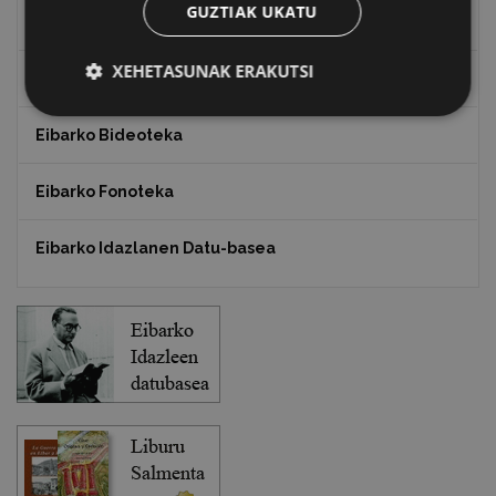
GUZTIAK UKATU
Txostenak eta dokumentuak
XEHETASUNAK ERAKUTSI
EXFIBAR
Eibarko Bideoteka
Eibarko Fonoteka
Eibarko Idazlanen Datu-basea