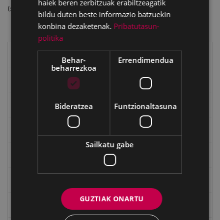
haiek beren zerbitzuak erabiltzeagatik
(13039320 bytes)
bildu duten beste informazio batzuekin
konbina dezaketenak.
Pribatutasun-
politika
Eibarko liburuak
Behar-
Errendimendua
beharrezkoa
eta kitto
"Eibar" rebista sarean
Bideratzea
Funtzionaltasuna
Goi Argi aldizkaria
Sailkatu gabe
Kultura egitaraua
Bidegileak
GUZTIAK ONARTU
"Gure Herria" aldizkaria