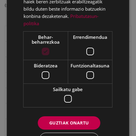
haiek beren zerbitzuak erabiltzeagatik
(13325582 bytes)
bildu duten beste informazio batzuekin
konbina dezaketenak.
Pribatutasun-
politika
Eibarko liburuak
Behar-
Errendimendua
beharrezkoa
eta kitto
"Eibar" rebista sarean
Bideratzea
Funtzionaltasuna
Goi Argi aldizkaria
Sailkatu gabe
Kultura egitaraua
Bidegileak
GUZTIAK ONARTU
"Gure Herria" aldizkaria