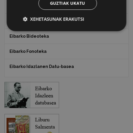
GUZTIAK UKATU
Txostenak eta dokumentuak
XEHETASUNAK ERAKUTSI
EXFIBAR
Eibarko Bideoteka
Eibarko Fonoteka
Eibarko Idazlanen Datu-basea