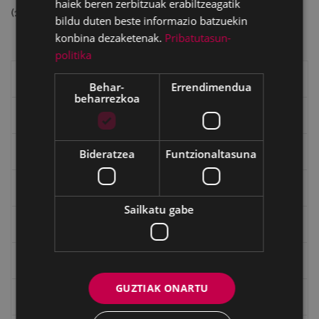
haiek beren zerbitzuak erabiltzeagatik
(11768155 bytes)
bildu duten beste informazio batzuekin
konbina dezaketenak.
Pribatutasun-
politika
Eibarko liburuak
Behar-
Errendimendua
beharrezkoa
eta kitto
"Eibar" rebista sarean
Bideratzea
Funtzionaltasuna
Goi Argi aldizkaria
Sailkatu gabe
Kultura egitaraua
Bidegileak
GUZTIAK ONARTU
"Gure Herria" aldizkaria