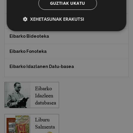
GUZTIAK UKATU
Txostenak eta dokumentuak
XEHETASUNAK ERAKUTSI
EXFIBAR
Eibarko Bideoteka
Eibarko Fonoteka
Eibarko Idazlanen Datu-basea