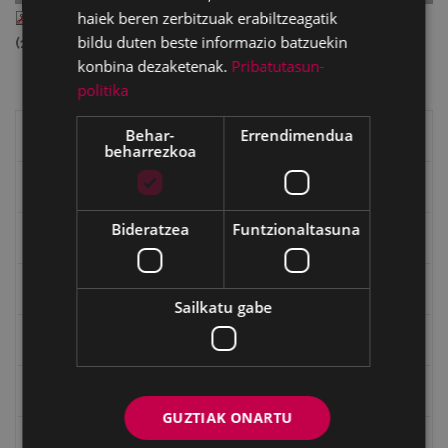
II_84_may_262.pdf
haiek beren zerbitzuak erabiltzeagatik
— PDF document, 13.62 MB
bildu duten beste informazio batzuekin
(14278478 bytes)
konbina dezaketenak.
Pribatutasun-
politika
Behar-
Errendimendua
Eibarko liburuak
beharrezkoa
eta kitto
Bideratzea
Funtzionaltasuna
"Eibar" rebista sarean
Goi Argi aldizkaria
Sailkatu gabe
Kultura egitaraua
Bidegileak
GUZTIAK ONARTU
"Gure Herria" aldizkaria