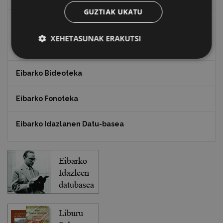
GUZTIAK UKATU
Txostenak eta dokumentuak
XEHETASUNAK ERAKUTSI
EXFIBAR
Eibarko Bideoteka
Eibarko Fonoteka
Eibarko Idazlanen Datu-basea