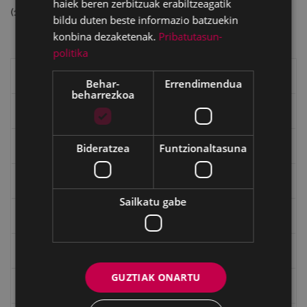
haiek beren zerbitzuak erabiltzeagatik
(14730124 bytes)
bildu duten beste informazio batzuekin
konbina dezaketenak.
Pribatutasun-
politika
Eibarko liburuak
Behar-
Errendimendua
beharrezkoa
eta kitto
"Eibar" rebista sarean
Bideratzea
Funtzionaltasuna
Goi Argi aldizkaria
Sailkatu gabe
Kultura egitaraua
Bidegileak
GUZTIAK ONARTU
"Gure Herria" aldizkaria