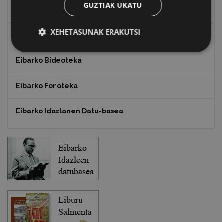
GUZTIAK UKATU
Txostenak eta dokumentuak
XEHETASUNAK ERAKUTSI
EXFIBAR
Eibarko Bideoteka
Eibarko Fonoteka
Eibarko Idazlanen Datu-basea