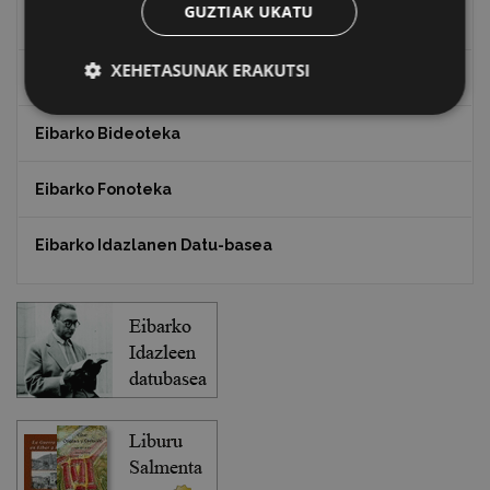
GUZTIAK UKATU
Txostenak eta dokumentuak
XEHETASUNAK ERAKUTSI
EXFIBAR
Eibarko Bideoteka
Eibarko Fonoteka
Eibarko Idazlanen Datu-basea