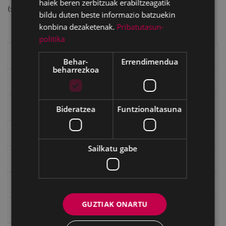
haiek beren zerbitzuak erabiltzeagatik
(14597562 bytes)
bildu duten beste informazio batzuekin
konbina dezaketenak.
Pribatutasun-
politika
Eibarko liburuak
Behar-
Errendimendua
beharrezkoa
eta kitto
"Eibar" rebista sarean
Bideratzea
Funtzionaltasuna
Goi Argi aldizkaria
Sailkatu gabe
Kultura egitaraua
Bidegileak
GUZTIAK ONARTU
"Gure Herria" aldizkaria