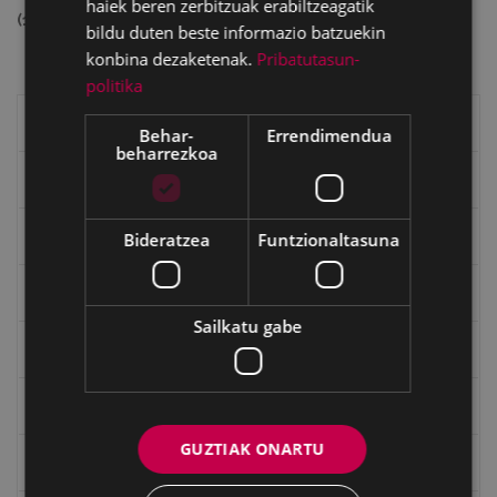
haiek beren zerbitzuak erabiltzeagatik
(14305272 bytes)
bildu duten beste informazio batzuekin
konbina dezaketenak.
Pribatutasun-
politika
Eibarko liburuak
Behar-
Errendimendua
beharrezkoa
eta kitto
"Eibar" rebista sarean
Bideratzea
Funtzionaltasuna
Goi Argi aldizkaria
Sailkatu gabe
Kultura egitaraua
Bidegileak
GUZTIAK ONARTU
"Gure Herria" aldizkaria