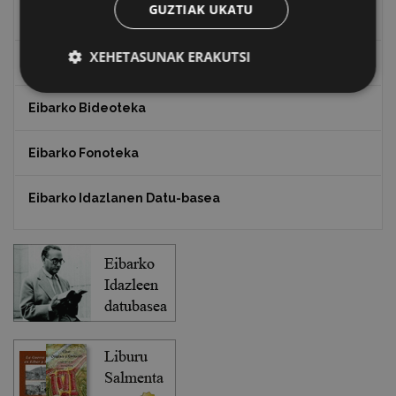
GUZTIAK UKATU
Txostenak eta dokumentuak
XEHETASUNAK ERAKUTSI
EXFIBAR
Eibarko Bideoteka
Eibarko Fonoteka
Eibarko Idazlanen Datu-basea