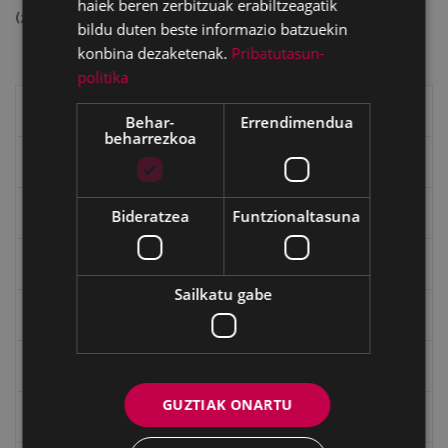
haiek beren zerbitzuak erabiltzeagatik
(25312857 bytes)
bildu duten beste informazio batzuekin
konbina dezaketenak.
Pribatutasun-
politika
Eibarko liburuak
Behar-
Errendimendua
beharrezkoa
eta kitto
"Eibar" rebista sarean
Bideratzea
Funtzionaltasuna
Goi Argi aldizkaria
Sailkatu gabe
Kultura egitaraua
Bidegileak
GUZTIAK ONARTU
"Gure Herria" aldizkaria