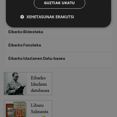
GUZTIAK UKATU
Txostenak eta dokumentuak
XEHETASUNAK ERAKUTSI
EXFIBAR
Eibarko Bideoteka
Eibarko Fonoteka
Eibarko Idazlanen Datu-basea