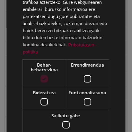
trafikoa aztertzeko. Gure webgunearen
Goi Argi aldizkaria
erabilerari buruzko informazioa ere
partekatzen dugu gure publizitate- eta
Kultura egitaraua
analisi-bazkideekin, zuk eman diezun edo
haiek beren zerbitzuak erabiltzeagatik
Bidegileak
bildu duten beste informazio batzuekin
konbina dezaketenak.
Pribatutasun-
"Gure Herria" aldizkaria
politika
Txostenak eta dokumentuak
Behar-
Errendimendua
beharrezkoa
EXFIBAR
Bideratzea
Funtzionaltasuna
Eibarko Bideoteka
Eibarko Fonoteka
Sailkatu gabe
Eibarko Idazlanen Datu-basea