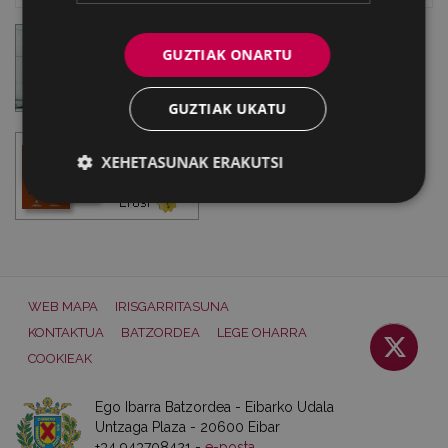
GUZTIAK ONARTU
GUZTIAK UKATU
XEHETASUNAK ERAKUTSI
WEB MAPA
IRISGARRITASUNA
KONTAKTUA
BATZORDEA
LEGE OHARRA
COOKIEAK
Ego Ibarra Batzordea - Eibarko Udala
Untzaga Plaza - 20600 Eibar
+34 943708421 -
e-posta