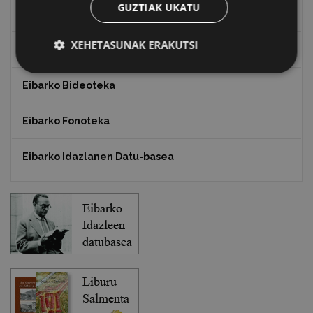
GUZTIAK UKATU
Txostenak eta dokumentuak
XEHETASUNAK ERAKUTSI
EXFIBAR
Eibarko Bideoteka
Eibarko Fonoteka
Eibarko Idazlanen Datu-basea