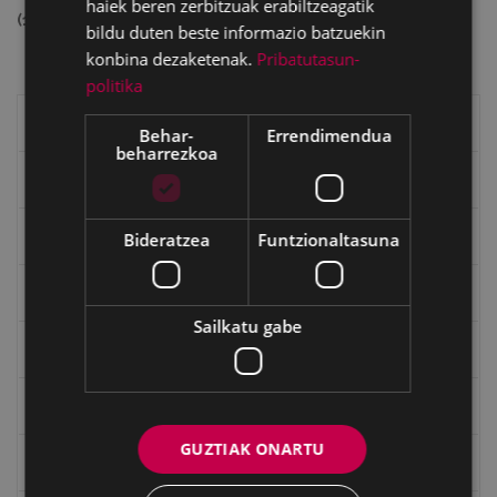
haiek beren zerbitzuak erabiltzeagatik
(11432448 bytes)
bildu duten beste informazio batzuekin
konbina dezaketenak.
Pribatutasun-
politika
Eibarko liburuak
Behar-
Errendimendua
beharrezkoa
eta kitto
"Eibar" rebista sarean
Bideratzea
Funtzionaltasuna
Goi Argi aldizkaria
Sailkatu gabe
Kultura egitaraua
Bidegileak
GUZTIAK ONARTU
"Gure Herria" aldizkaria