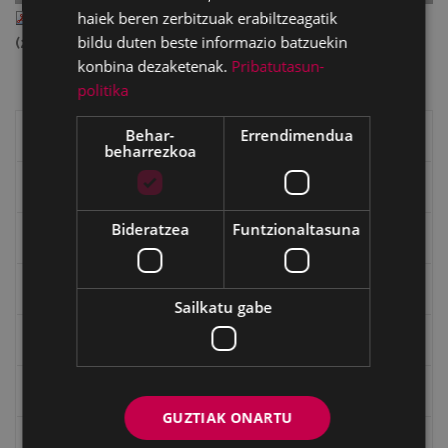
Reescaneo_III_37b.pdf
haiek beren zerbitzuak erabiltzeagatik
— PDF document, 23.46 MB
bildu duten beste informazio batzuekin
(24604405 bytes)
konbina dezaketenak.
Pribatutasun-
politika
Behar-
Errendimendua
Eibarko liburuak
beharrezkoa
eta kitto
Bideratzea
Funtzionaltasuna
"Eibar" rebista sarean
Goi Argi aldizkaria
Sailkatu gabe
Kultura egitaraua
Bidegileak
GUZTIAK ONARTU
"Gure Herria" aldizkaria