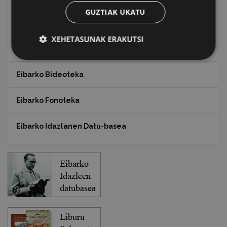
GUZTIAK UKATU
Txostenak eta dokumentuak
XEHETASUNAK ERAKUTSI
EXFIBAR
Eibarko Bideoteka
Eibarko Fonoteka
Eibarko Idazlanen Datu-basea