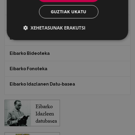
"Gure Herria" aldizkaria
GUZTIAK UKATU
Txostenak eta dokumentuak
XEHETASUNAK ERAKUTSI
EXFIBAR
Eibarko Bideoteka
Eibarko Fonoteka
Eibarko Idazlanen Datu-basea