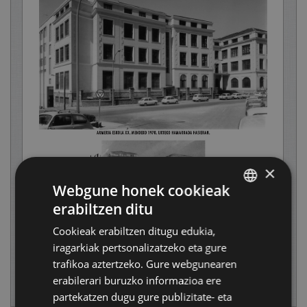
×
Webgune honek cookieak
erabiltzen ditu
BASQUE
Cookieak erabiltzen ditugu edukia,
SPANISH
iragarkiak pertsonalizatzeko eta gure
trafikoa aztertzeko. Gure webgunearen
erabilerari buruzko informazioa ere
partekatzen dugu gure publizitate- eta