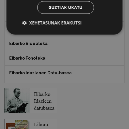
GUZTIAK UKATU
Txostenak eta dokumentuak
XEHETASUNAK ERAKUTSI
EXFIBAR
Eibarko Bideoteka
Eibarko Fonoteka
Eibarko Idazlanen Datu-basea