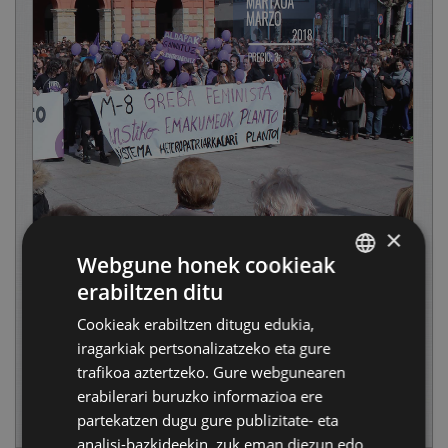
×
Webgune honek cookieak
erabiltzen ditu
BASQUE
Cookieak erabiltzen ditugu edukia,
SPANISH
iragarkiak pertsonalizatzeko eta gure
trafikoa aztertzeko. Gure webgunearen
erabilerari buruzko informazioa ere
partekatzen dugu gure publizitate- eta
analisi-bazkideekin, zuk eman diezun edo