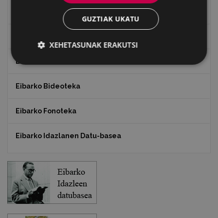
"Gure Herria" aldizkaria
GUZTIAK UKATU
Txostenak eta dokumentuak
XEHETASUNAK ERAKUTSI
EXFIBAR
Eibarko Bideoteka
Eibarko Fonoteka
Eibarko Idazlanen Datu-basea