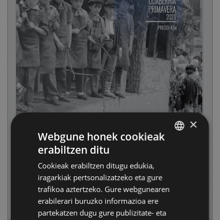
×
Webgune honek cookieak
erabiltzen ditu
BASQUE
Cookieak erabiltzen ditugu edukia,
SPANISH
iragarkiak pertsonalizatzeko eta gure
trafikoa aztertzeko. Gure webgunearen
erabilerari buruzko informazioa ere
partekatzen dugu gure publizitate- eta