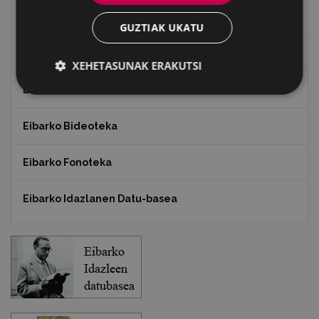
"Gure Herria" aldizkaria
GUZTIAK UKATU
Txostenak eta dokumentuak
XEHETASUNAK ERAKUTSI
EXFIBAR
Eibarko Bideoteka
Eibarko Fonoteka
Eibarko Idazlanen Datu-basea