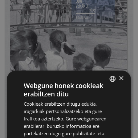
×
Webgune honek cookieak
erabiltzen ditu
BASQUE
Cookieak erabiltzen ditugu edukia,
SPANISH
iragarkiak pertsonalizatzeko eta gure
trafikoa aztertzeko. Gure webgunearen
erabilerari buruzko informazioa ere
partekatzen dugu gure publizitate- eta