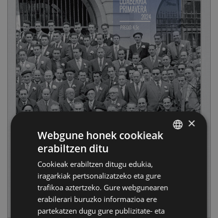
×
Webgune honek cookieak
erabiltzen ditu
BASQUE
Cookieak erabiltzen ditugu edukia,
SPANISH
iragarkiak pertsonalizatzeko eta gure
trafikoa aztertzeko. Gure webgunearen
erabilerari buruzko informazioa ere
partekatzen dugu gure publizitate- eta