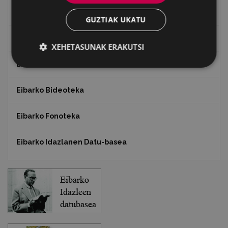
"Gure Herria" aldizkaria
GUZTIAK UKATU
Txostenak eta dokumentuak
XEHETASUNAK ERAKUTSI
EXFIBAR
Eibarko Bideoteka
Eibarko Fonoteka
Eibarko Idazlanen Datu-basea