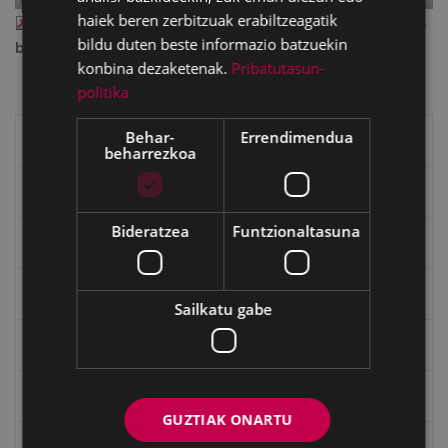
haiek beren zerbitzuak erabiltzeagatik
eibar_2007_01.pdf
— PDF document, 2.38 MB (2499021
bildu duten beste informazio batzuekin
bytes)
konbina dezaketenak.
Pribatutasun-
politika
Behar-
Errendimendua
Eibarko liburuak
beharrezkoa
eta kitto
Bideratzea
Funtzionaltasuna
"Eibar" rebista sarean
Goi Argi aldizkaria
Sailkatu gabe
Kultura egitaraua
Bidegileak
GUZTIAK ONARTU
"Gure Herria" aldizkaria