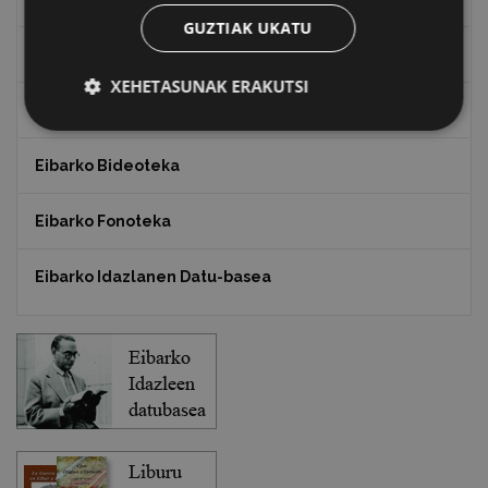
GUZTIAK UKATU
Txostenak eta dokumentuak
XEHETASUNAK ERAKUTSI
EXFIBAR
Eibarko Bideoteka
Eibarko Fonoteka
Eibarko Idazlanen Datu-basea