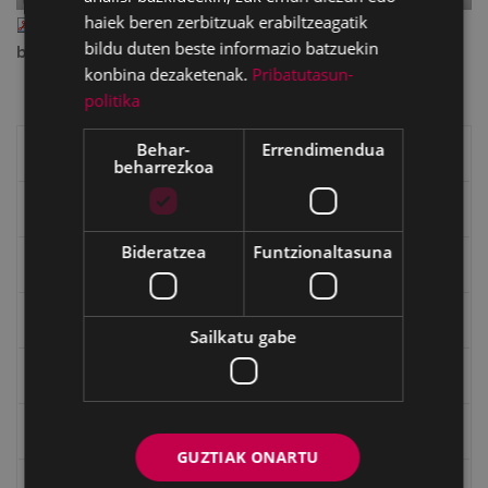
haiek beren zerbitzuak erabiltzeagatik
II_1964_ab_67.pdf
— PDF document, 4.10 MB (4302569
bildu duten beste informazio batzuekin
bytes)
konbina dezaketenak.
Pribatutasun-
politika
Behar-
Errendimendua
Eibarko liburuak
beharrezkoa
eta kitto
Bideratzea
Funtzionaltasuna
"Eibar" rebista sarean
Goi Argi aldizkaria
Sailkatu gabe
Kultura egitaraua
Bidegileak
GUZTIAK ONARTU
"Gure Herria" aldizkaria