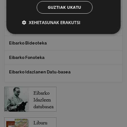
GUZTIAK UKATU
Txostenak eta dokumentuak
XEHETASUNAK ERAKUTSI
EXFIBAR
Eibarko Bideoteka
Eibarko Fonoteka
Eibarko Idazlanen Datu-basea