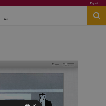
Español
STEAK
Zoom
×