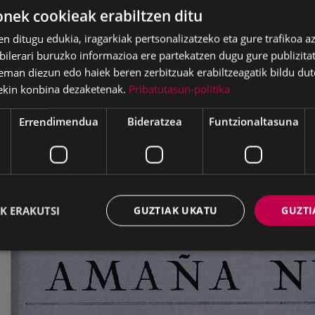
ek cookieak erabiltzen ditu
en ditugu edukia, iragarkiak pertsonalizatzeko eta gure trafikoa a
lerari buruzko informazioa ere partekatzen dugu gure publizitate
eman diezun edo haiek beren zerbitzuak erabiltzeagatik bildu dut
ekin konbina dezaketenak.
Pribatutasun-politika
Errendimendua
Bideratzea
Funtzionaltasuna
K ERAKUTSI
GUZTIAK UKATU
GUZTI