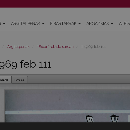
R
ARGITALPENAK
EIBARTARRAK
ARGAZKIAK
ALBI
Argitalpenak
"Eibar" rebista sarean
II 1969 feb 111
1969 feb 111
UMENT
PAGES