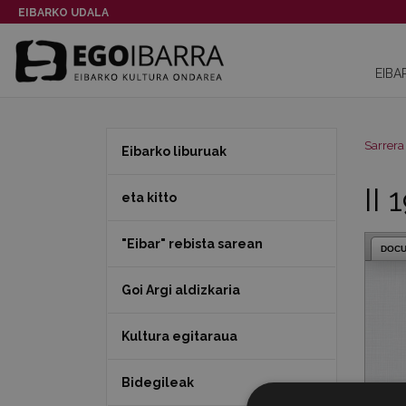
EIBARKO UDALA
EIBA
Sarrera
Eibarko liburuak
II 
eta kitto
"Eibar" rebista sarean
DOC
Goi Argi aldizkaria
Kultura egitaraua
Bidegileak