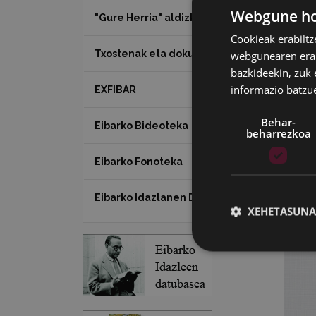
Webgune hon
"Gure Herria" aldizkaria
Cookieak erabiltz
Txostenak eta dokumentuak
webgunearen erabi
bazkideekin, zuk 
informazio batzu
EXFIBAR
Behar-
Eibarko Bideoteka
beharrezkoa
Eibarko Fonoteka
Eibarko Idazlanen Datu-basea
XEHETASUNA