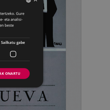
ztertzeko. Gure
BASQUE
- eta analisi-
SPANISH
en beste
Sailkatu gabe
AK ONARTU