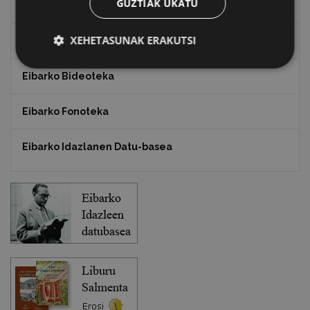
GUZTIAK UKATU
Txostenak eta dokumentuak
XEHETASUNAK ERAKUTSI
EXFIBAR
Eibarko Bideoteka
Eibarko Fonoteka
Eibarko Idazlanen Datu-basea