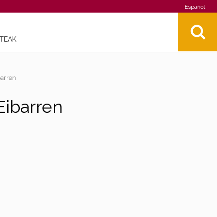
Español
STEAK
barren
 Eibarren