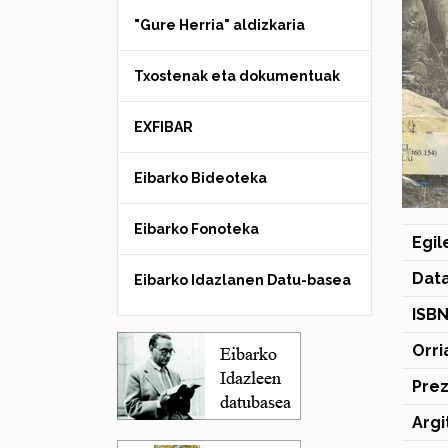
"Gure Herria" aldizkaria
Txostenak eta dokumentuak
EXFIBAR
Eibarko Bideoteka
Eibarko Fonoteka
Egil
Dat
Eibarko Idazlanen Datu-basea
ISB
Orri
Prez
Argi