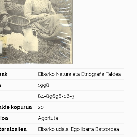
eak
Eibarko Natura eta Etnografia Taldea
a
1998
N
84-89696-06-3
alde kopurua
20
ioa
Agortuta
taratzailea
Eibarko udala, Ego Ibarra Batzordea