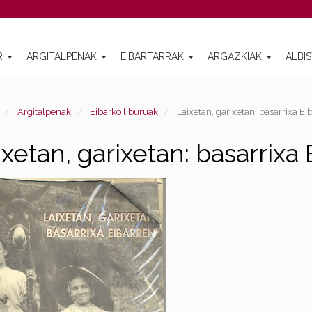
R
ARGITALPENAK
EIBARTARRAK
ARGAZKIAK
ALBI
Argitalpenak
Eibarko liburuak
Laixetan, garixetan: basarrixa Ei
ixetan, garixetan: basarrixa