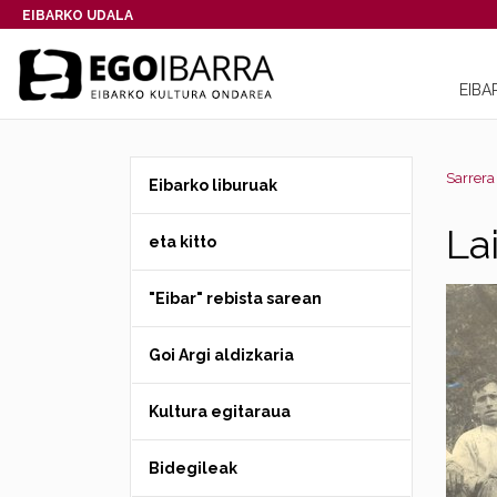
EIBARKO UDALA
EIBA
Sarrera
Eibarko liburuak
La
eta kitto
"Eibar" rebista sarean
Goi Argi aldizkaria
Kultura egitaraua
Bidegileak