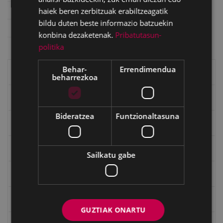
Saila
Ego Ibarra
haiek beren zerbitzuak erabiltzeagatik
bildu duten beste informazio batzuekin
Bilduma
Ego Ibarra bilduma (13)
konbina dezaketenak.
Pribatutasun-
politika
Behar-
Errendimendua
Eibarko liburuak
beharrezkoa
eta kitto
Bideratzea
Funtzionaltasuna
"Eibar" rebista sarean
Goi Argi aldizkaria
Sailkatu gabe
Kultura egitaraua
Bidegileak
GUZTIAK ONARTU