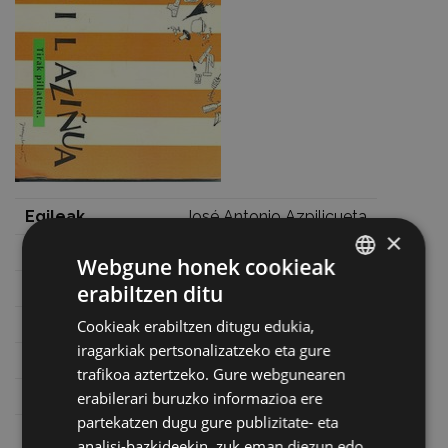
Egileak
José Antonio Azpilicueta
×
Data
1994
Webgune honek cookieak
Lege gordailua
NA. 1771-1994
erabiltzen ditu
BASQUE
ISBN
84-920188-0-1
Cookieak erabiltzen ditugu edukia,
SPANISH
iragarkiak pertsonalizatzeko eta gure
Orrialde kopurua
151
trafikoa aztertzeko. Gure webgunearen
Prezioa
4 €
erabilerari buruzko informazioa ere
partekatzen dugu gure publizitate- eta
Argitaratzailea
Eibar : Udala, L.G. 1994
analisi-bazkideekin, zuk eman diezun edo