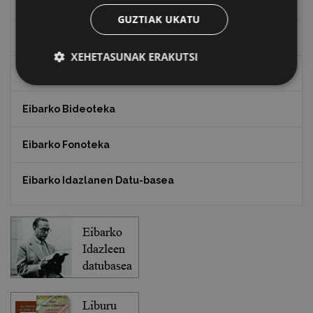
"Gure Herria" aldizkaria
GUZTIAK UKATU
Txostenak eta dokumentuak
XEHETASUNAK ERAKUTSI
EXFIBAR
Eibarko Bideoteka
Eibarko Fonoteka
Eibarko Idazlanen Datu-basea