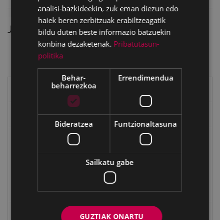
analisi-bazkideekin, zuk eman diezun edo
haiek beren zerbitzuak erabiltzeagatik
Jaitsi PDFak
bildu duten beste informazio batzuekin
konbina dezaketenak.
Pribatutasun-
umore_giroan.pdf
Ikusi
Deskargatu
politika
Behar-
Errendimendua
beharrezkoa
Eibarko liburuak
eta kitto
Bideratzea
Funtzionaltasuna
"Eibar" rebista sarean
Sailkatu gabe
Goi Argi aldizkaria
Kultura egitaraua
Bidegileak
GUZTIAK ONARTU