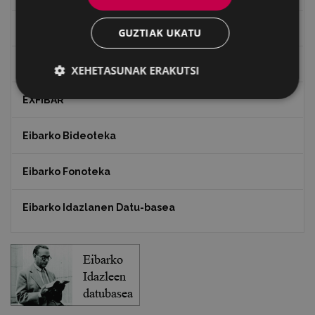
"Gure Herria" aldizkaria
GUZTIAK UKATU
Txostenak eta dokumentuak
XEHETASUNAK ERAKUTSI
EXFIBAR
Eibarko Bideoteka
Eibarko Fonoteka
Eibarko Idazlanen Datu-basea