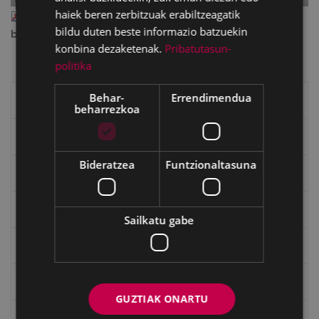
haiek beren zerbitzuak erabiltzeagatik
GOIARGI_051.pdf
— PDF document, 821 KB (841592
bildu duten beste informazio batzuekin
bytes)
konbina dezaketenak.
Pribatutasun-
politika
Behar-
Errendimendua
Eibarko liburuak
beharrezkoa
eta kitto
Bideratzea
Funtzionaltasuna
"Eibar" rebista sarean
Goi Argi aldizkaria
Sailkatu gabe
Kultura egitaraua
Bidegileak
GUZTIAK ONARTU
"Gure Herria" aldizkaria