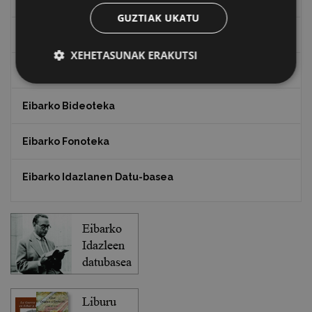
GUZTIAK UKATU
Txostenak eta dokumentuak
XEHETASUNAK ERAKUTSI
EXFIBAR
Eibarko Bideoteka
Eibarko Fonoteka
Eibarko Idazlanen Datu-basea