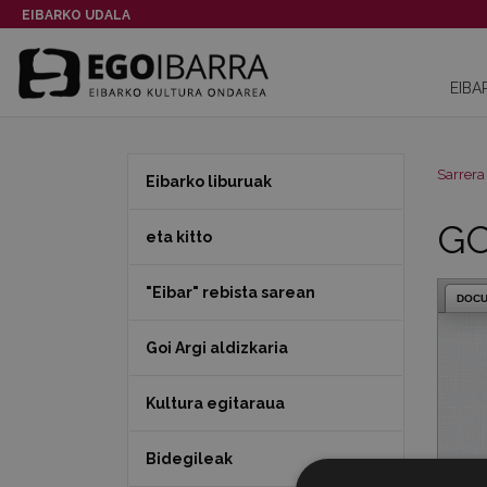
EIBARKO UDALA
EIBA
Sarrera
Eibarko liburuak
GO
eta kitto
"Eibar" rebista sarean
DOC
Goi Argi aldizkaria
Kultura egitaraua
Bidegileak