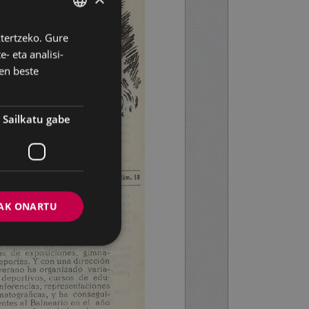
ztertzeko. Gure
BASQUE
- eta analisi-
SPANISH
en beste
Sailkatu gabe
AK ONARTU