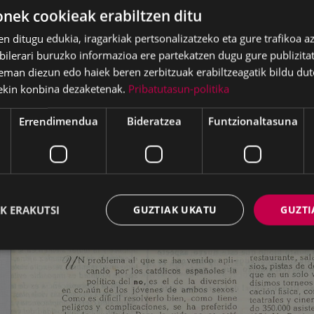
ek cookieak erabiltzen ditu
en ditugu edukia, iragarkiak pertsonalizatzeko eta gure trafikoa a
lerari buruzko informazioa ere partekatzen dugu gure publizitate
eman diezun edo haiek beren zerbitzuak erabiltzeagatik bildu dut
ekin konbina dezaketenak.
Pribatutasun-politika
Errendimendua
Bideratzea
Funtzionaltasuna
K ERAKUTSI
GUZTIAK UKATU
GUZTI