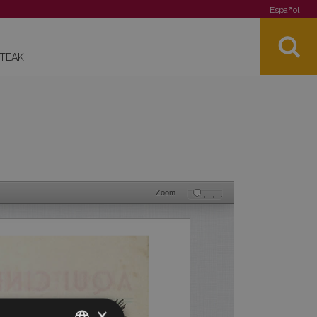
Español
STEAK
Zoom
×