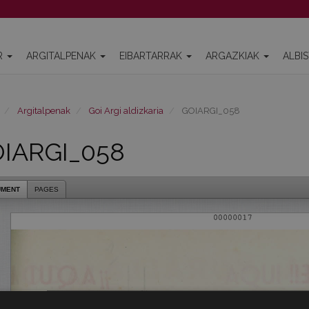
R
ARGITALPENAK
EIBARTARRAK
ARGAZKIAK
ALBI
Argitalpenak
Goi Argi aldizkaria
GOIARGI_058
IARGI_058
UMENT
PAGES