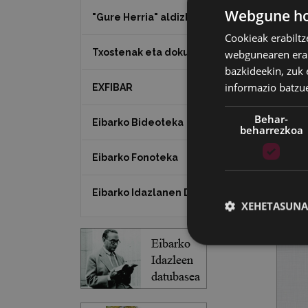
Webgune hon
"Gure Herria" aldizkaria
Cookieak erabiltz
Txostenak eta dokumentuak
webgunearen erabi
bazkideekin, zuk 
informazio batzu
EXFIBAR
Behar-
Eibarko Bideoteka
beharrezkoa
Eibarko Fonoteka
Eibarko Idazlanen Datu-basea
XEHETASUNA